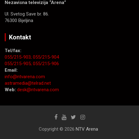
Nezavisna televizija “Arena”
Ul. Svetog Save br. 86.
76300 Bijeljina
Kontakt
Tel/fax:
055/215-903;
055/215-904
055/215-905;
055/215-906
Email:
info@ntvarena.com
astramedia@telrad.net
Web:
desk@ntvarena.com
Copyright © 2026
NTV Arena