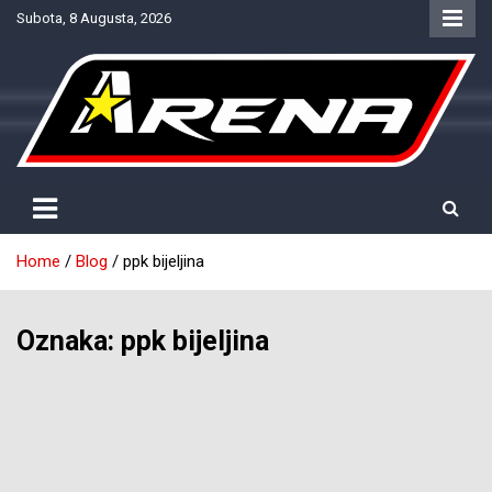
Skip
Subota, 8 Augusta, 2026
to
content
Provjereno. Tačno. Objektivno.
NTV Arena
Home
Blog
ppk bijeljina
Oznaka:
ppk bijeljina