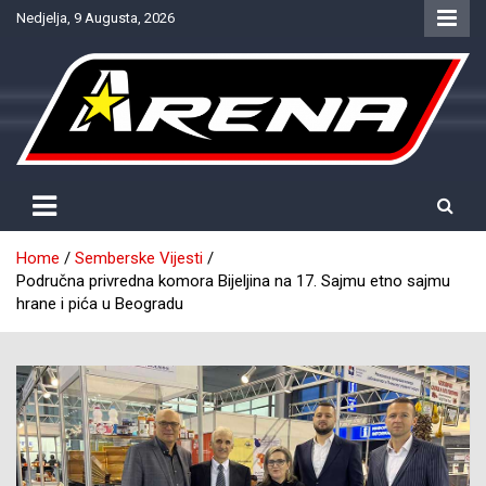
Skip
Nedjelja, 9 Augusta, 2026
to
content
Provjereno. Tačno. Objektivno.
NTV Arena
Home
Semberske Vijesti
Područna privredna komora Bijeljina na 17. Sajmu etno sajmu
hrane i pića u Beogradu