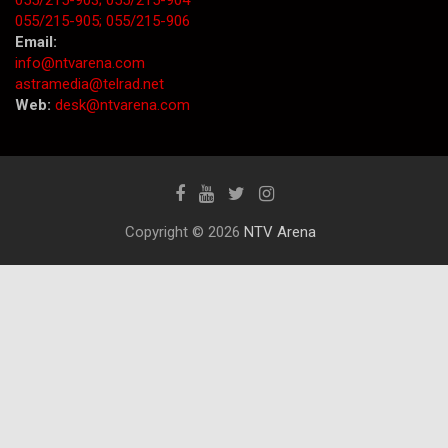
055/215-903;
055/215-904
055/215-905;
055/215-906
Email:
info@ntvarena.com
astramedia@telrad.net
Web:
desk@ntvarena.com
Copyright © 2026
NTV Arena