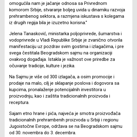
omogućila nam je jačanje odnosa sa Privrednom
komorom Srbije, stvaranje boljeg uvida u dinamiku razvoja
prehrambenog sektora, a razmjena iskustava s kolegama
iz drugih regija bila je izuzetno korisna.”
Jelena Tanasković, ministarka poljoprivrede, šumarstva i
vodoprivrede u Vladi Republike Srbije je zvanično otvorila
manifestaciju uz pozdrav svim gostima i izlagačima, i pre
svega čestitala Beogradskom sajmu na organizaciji
ovakvog događaja. Istakla je važnost ove priredbe za
očuvanje tradicije, kulture i jezika.
Na Sajmu je više od 300 izlagača, a osim promocije i
prodaje na malo, cilj je sklapanje poslova i dogovora sa
kupcima, pronalaženje potencijalnih investitora u
proizvodnju, kao i zaštita tradicionalnih proizvoda i
receptura.
Sajam etno hrane i pića, najveća je smotra proizvođača
tradicionalnih prehrambenih proizvoda u Srbiji i regionu
Jugoistočne Evrope, održava se na Beogradskom sajmu
od 30. novembra do 3. decembra.