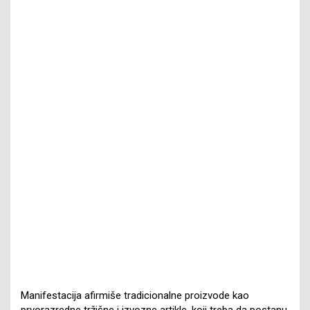
Manifestacija afirmiše tradicionalne proizvode kao
prvorazredne tržišne i izvozne artikle, koji treba da postanu