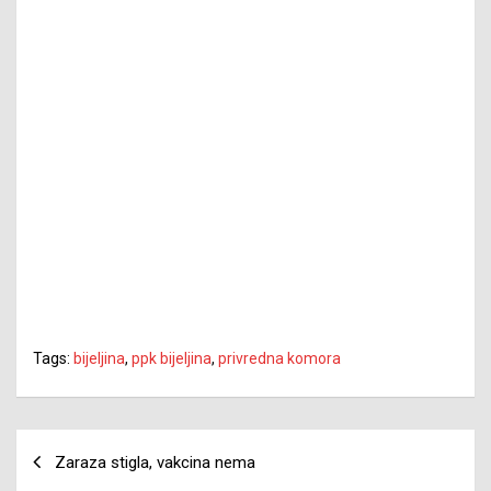
Tags:
bijeljina
,
ppk bijeljina
,
privredna komora
Navigacija
Zaraza stigla, vakcina nema
članaka