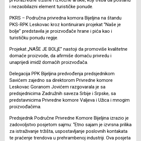
i nezaobilazni element turističke ponude.
PKRS – Područna privredna komora Bijeljina na štandu
PKS-RPK Leskovac kroz kontinuirani projekat ”Naše je
bolje” predstavila je proizvođače hrane i pića kao i
turističku ponudu regije.
Projekat „NAŠE JE BOLjE” nastoji da promoviše kvalitetne
domaće proizvode, da afirmiše domaću privredu i
unaprijedi imidž domaćih proizvođača.
Delegacija PPK Bijeljina predvođenja predsjednikom
Savićem zajedno sa direktorom Privredne komore
Leskovac Goranom Jovićem razgovarala je sa
predsjednicima Zadružnih saveza Srbije i Srpske, sa
predstavnicima Privredne komore Valjeva i Užica i mnogim
proizvođačima.
Predsjednik Područne Privredne Komore Bijeljina izrazio je
zadovoljstvo posjetom sajmu: “Etno sajam je izvrsna prilika
za istraživanje tržišta, uspostavljanje poslovnih kontakata
te praćenje trendova u prehrambenoj industriji. Ova posjeta