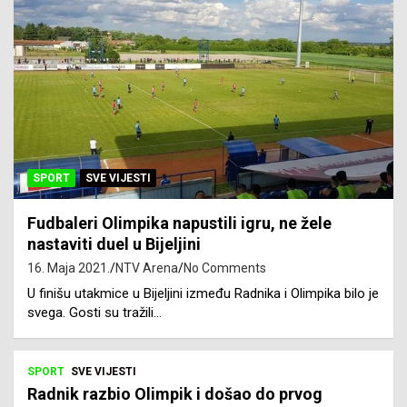
SPORT
SVE VIJESTI
Fudbaleri Olimpika napustili igru, ne žele
nastaviti duel u Bijeljini
16. Maja 2021.
NTV Arena
No Comments
U finišu utakmice u Bijeljini između Radnika i Olimpika bilo je
svega. Gosti su tražili…
SPORT
SVE VIJESTI
Radnik razbio Olimpik i došao do prvog