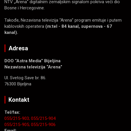
NTV „Arena“ digitalnim zemaljskim signalom pokriva veći dio
Bosne i Hercegovine.
Takođe, Nezavisna televizija “Arena” program emituje i putem
kablovskih operatera
(m:tel - 84 kanal, supernova - 67
kanal).
Adresa
DOO “Astra Media” Bijeljina
Nezavisna televizija “Arena”
Ul. Svetog Save br. 86.
76300 Bijeljina
Kontakt
Tel/fax:
055/215-903;
055/215-904
055/215-905;
055/215-906
Email: