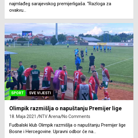
najmlađeg sarajevskog premijerligaša. “Razloga za
ovakvu…
SPORT
SVE VIJESTI
Olimpik razmišlja o napuštanju Premijer lige
18. Maja 2021.
NTV Arena
No Comments
Fudbalski klub Olimpik razmišlja o napuštanju Premijer lige
Bosne i Hercegovine. Upravni odbor će na…