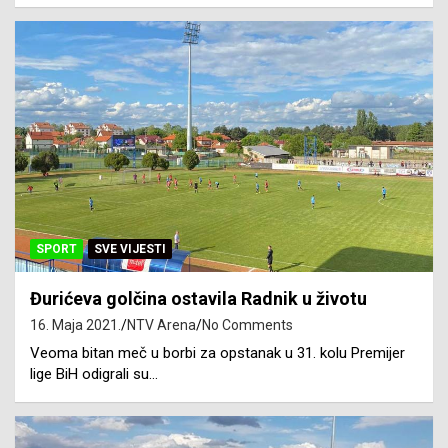
SPORT
SVE VIJESTI
Đurićeva golčina ostavila Radnik u životu
16. Maja 2021.
NTV Arena
No Comments
Veoma bitan meč u borbi za opstanak u 31. kolu Premijer
lige BiH odigrali su…