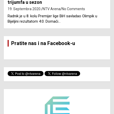
trijumfa u sezon
19. Septembra 2020.
NTV Arena
No Comments
Radnik je u 8. kolu Premijer lige BiH savladao Olimpik u
Bijeljini rezultatom 4:0. Domaći…
Pratite nas i na Facebook-u