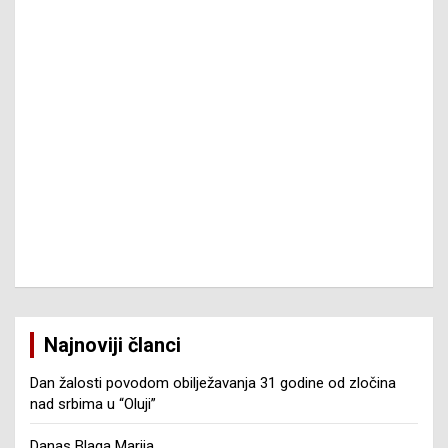
Najnoviji članci
Dan žalosti povodom obilježavanja 31 godine od zločina
nad srbima u “Oluji”
Danas Blaga Marija