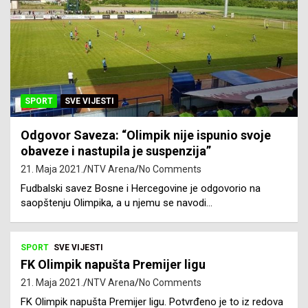
SPORT
SVE VIJESTI
Odgovor Saveza: “Olimpik nije ispunio svoje
obaveze i nastupila je suspenzija”
21. Maja 2021.
NTV Arena
No Comments
Fudbalski savez Bosne i Hercegovine je odgovorio na
saopštenju Olimpika, a u njemu se navodi…
SPORT
SVE VIJESTI
FK Olimpik napušta Premijer ligu
21. Maja 2021.
NTV Arena
No Comments
FK Olimpik napušta Premijer ligu. Potvrđeno je to iz redova