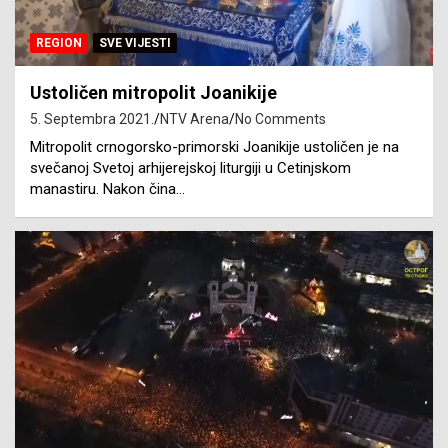
REGION
SVE VIJESTI
Ustoličen mitropolit Joanikije
5. Septembra 2021.
NTV Arena
No Comments
Mitropolit crnogorsko-primorski Joanikije ustoličen je na
svečanoj Svetoj arhijerejskoj liturgiji u Cetinjskom
manastiru. Nakon čina…