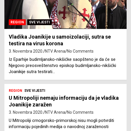
REGION
SVE VIJESTI
Vladika Joanikije u samoizolaciji, sutra se
testira na virus korona
3. Novembra 2020.
NTV Arena
No Comments
Iz Eparhije budimljansko-nikšićke saopšteno je da će se
Njegovo preosveštenstvo episkop budimljansko-nikšićki
Joanikije sutra testirati…
REGION
SVE VIJESTI
U Mitropoliji nemaju informaciju da je vladika
Joanikije zaražen
3. Novembra 2020.
NTV Arena
No Comments
U Mitropoliji crnogorsko-primorskoj nisu mogli potvrditi
informaciju pojedinih medija o navodnoj zaraženosti