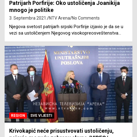
Patrijarh Porfirije: Oko ustoličenja Joanikija
mnogo je politike
3. Septembra 2021.
NTV Arena
No Comments
Njegova svetost patrijarh srpski Porfirije izjavio je da se u
vezi sa ustoličenjem Njegovog visokopreosveštenstva…
REGION
SVE VIJESTI
Krivokapić neće prisustvovati ustoličenju,