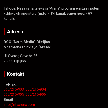
Takođe, Nezavisna televizija “Arena” program emituje i putem
kablovskih operatera
(m:tel - 84 kanal, supernova - 67
kanal).
Adresa
DOO “Astra Media” Bijeljina
Nezavisna televizija “Arena”
Ul. Svetog Save br. 86.
76300 Bijeljina
Kontakt
Tel/fax:
055/215-903;
055/215-904
055/215-905;
055/215-906
Email:
info@ntvarena.com