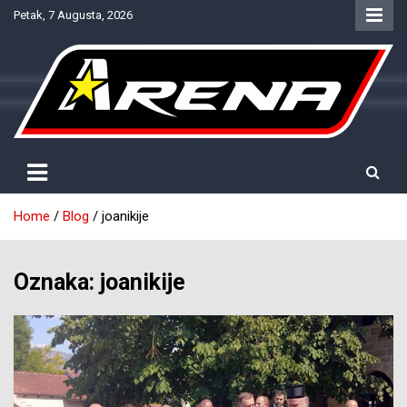
Skip
Petak, 7 Augusta, 2026
to
content
Provjereno. Tačno. Objektivno.
NTV Arena
Home
Blog
joanikije
Oznaka:
joanikije