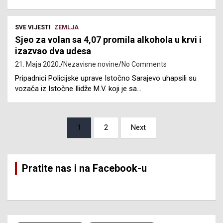
SVE VIJESTI
ZEMLJA
Sjeo za volan sa 4,07 promila alkohola u krvi i
izazvao dva udesa
21. Maja 2020.
Nezavisne novine
No Comments
Pripadnici Policijske uprave Istočno Sarajevo uhapsili su
vozača iz Istočne Ilidže M.V. koji je sa…
Posts
1
2
Next
pagination
Pratite nas i na Facebook-u