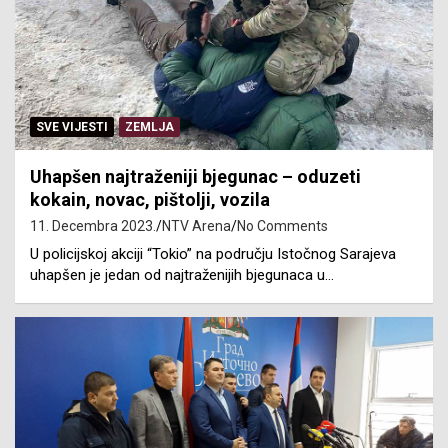
SVE VIJESTI
ZEMLJA
Uhapšen najtraženiji bjegunac – oduzeti
kokain, novac, pištolji, vozila
11. Decembra 2023.
NTV Arena
No Comments
U policijskoj akciji “Tokio” na području Istočnog Sarajeva
uhapšen je jedan od najtraženijih bjegunaca u…