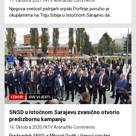
17. Oktobra 2021.
NTV Arena
No Comments
Njegova svetost patrijarh srpski Porfirije poručio je
okupljenima na Trgu Srbija u Istočnom Sarajevu da…
IZBORI
SVE VIJESTI
SNSD u Istočnom Sarajevu zvanično otvorio
predizbornu kampanju
16. Oktobra 2020.
NTV Arena
No Comments
Predsjednik SNSD-a Milorad Dodik i članovi najužeg