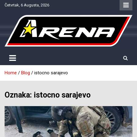
Skip
Četvrtak, 6 Augusta, 2026
to
content
Provjereno. Tačno. Objektivno.
NTV Arena
Home
Blog
istocno sarajevo
Oznaka:
istocno sarajevo