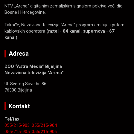
NTV „Arena“ digitalnim zemaljskim signalom pokriva veći dio
Bosne i Hercegovine.
Takođe, Nezavisna televizija “Arena” program emituje i putem
kablovskih operatera
(m:tel - 84 kanal, supernova - 67
kanal).
Adresa
DOO “Astra Media” Bijeljina
Nezavisna televizija “Arena”
Ul. Svetog Save br. 86.
76300 Bijeljina
Kontakt
Tel/fax:
055/215-903;
055/215-904
055/215-905;
055/215-906