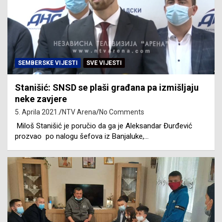
SEMBERSKE VIJESTI
SVE VIJESTI
Stanišić: SNSD se plaši građana pa izmišljaju
neke zavjere
5. Aprila 2021.
NTV Arena
No Comments
Miloš Stanišić je poručio da ga je Aleksandar Đurđević
prozvao po nalogu šefova iz Banjaluke,…