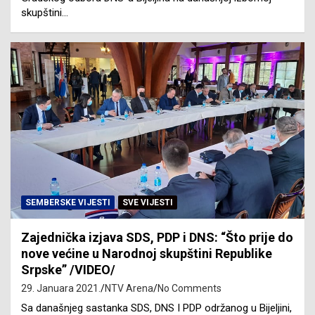
skupštini…
SEMBERSKE VIJESTI
SVE VIJESTI
Zajednička izjava SDS, PDP i DNS: “Što prije do
nove većine u Narodnoj skupštini Republike
Srpske” /VIDEO/
29. Januara 2021.
NTV Arena
No Comments
Sa današnjeg sastanka SDS, DNS I PDP održanog u Bijeljini,