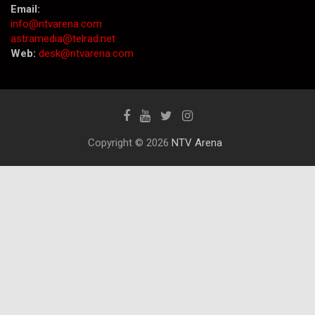
Email:
info@ntvarena.com
astramedia@telrad.net
Web:
desk@ntvarena.com
Copyright © 2026
NTV Arena