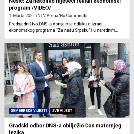
Nešić: Za nekoliko mjeseci realan ekonomski
program /VIDEO/
1. Marta 2021.
NTV Arena
No Comments
Predsjedništvo DNS-a donijelo je odluku o izradi
ekonomskog programa “Za našu Srpsku” i u narednim…
SEMBERSKE VIJESTI
SVE VIJESTI
Gradski odbor DNS-a obilježio Dan maternjeg
jezika