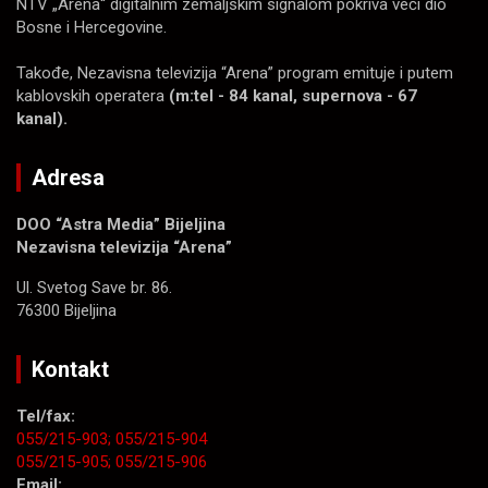
NTV „Arena“ digitalnim zemaljskim signalom pokriva veći dio
Bosne i Hercegovine.
Takođe, Nezavisna televizija “Arena” program emituje i putem
kablovskih operatera
(m:tel - 84 kanal, supernova - 67
kanal).
Adresa
DOO “Astra Media” Bijeljina
Nezavisna televizija “Arena”
Ul. Svetog Save br. 86.
76300 Bijeljina
Kontakt
Tel/fax:
055/215-903;
055/215-904
055/215-905;
055/215-906
Email: