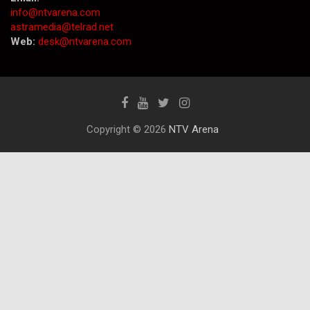
info@ntvarena.com
astramedia@telrad.net
Web:
desk@ntvarena.com
Copyright © 2026
NTV Arena