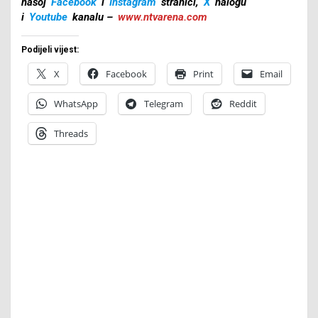
našoj
Facebook
i
Instagram
stranici,
X
nalogu
i
Youtube
kanalu –
www.ntvarena.com
Podijeli vijest:
X
Facebook
Print
Email
WhatsApp
Telegram
Reddit
Threads