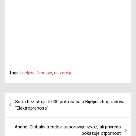
Tags:
bijeljina
,
fond pio
,
rs
,
zemlja
Navigacija
Sutra bez struje 5.000 potrošača u Bijeljini zbog radova
članaka
“Elektroprenosa”
Andrić: Globalni trendovi usporavaju izvoz, ali privreda
pokazuje otpornost