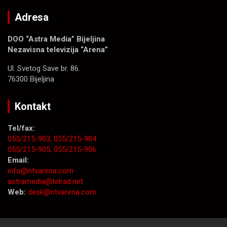
Adresa
DOO “Astra Media” Bijeljina
Nezavisna televizija “Arena”
Ul. Svetog Save br. 86.
76300 Bijeljina
Kontakt
Tel/fax:
055/215-903;
055/215-904
055/215-905;
055/215-906
Email:
info@ntvarena.com
astramedia@telrad.net
Web:
desk@ntvarena.com