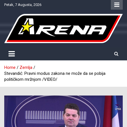
Skip
Petak, 7 Augusta, 2026
to
content
Provjereno. Tačno. Objektivno.
NTV Arena
Home
Zemlja
Stevandić: Pravni modus zakona ne može da se pobija
političkom mržnjom /VIDEO/