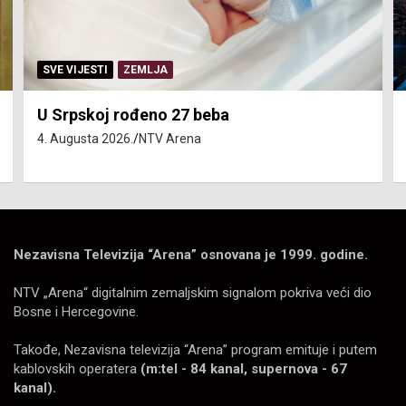
SERVISNE INFORMACIJE
Isključenja vode – utorak 4. avgust
4. Augusta 2026.
NTV Arena
Nezavisna Televizija “Arena” osnovana je 1999. godine.
NTV „Arena“ digitalnim zemaljskim signalom pokriva veći dio
Bosne i Hercegovine.
Takođe, Nezavisna televizija “Arena” program emituje i putem
kablovskih operatera
(m:tel - 84 kanal, supernova - 67
kanal).