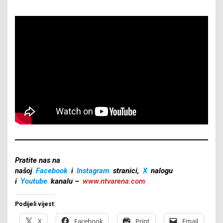
Pratite nas na
našoj
Facebook
i
Instagram
stranici,
X
nalogu
i
Youtube
kanalu –
www.ntvarena.com
Podijeli vijest:
X
Facebook
Print
Email