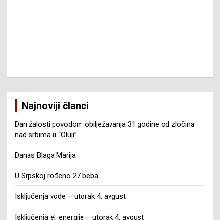
Najnoviji članci
Dan žalosti povodom obilježavanja 31 godine od zločina
nad srbima u “Oluji”
Danas Blaga Marija
U Srpskoj rođeno 27 beba
Isključenja vode – utorak 4. avgust
Isključenja el. energije – utorak 4. avgust