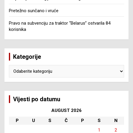
Pretežno sunčano i vruće
Pravo na subvenciju za traktor “Belarus” ostvarila 84
korisnika
Kategorije
Kategorije
Vijesti po datumu
AUGUST 2026
P
U
S
Č
P
S
N
1
2