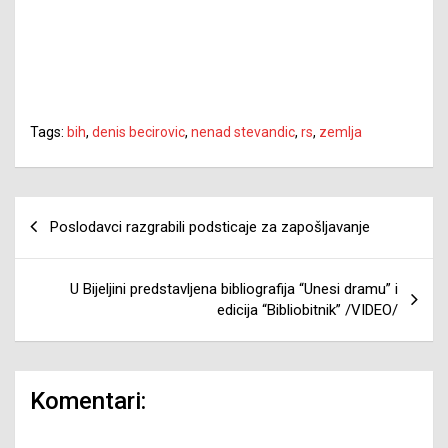
Tags:
bih
,
denis becirovic
,
nenad stevandic
,
rs
,
zemlja
Navigacija
Poslodavci razgrabili podsticaje za zapošljavanje
članaka
U Bijeljini predstavljena bibliografija “Unesi dramu” i
edicija “Bibliobitnik” /VIDEO/
Komentari: