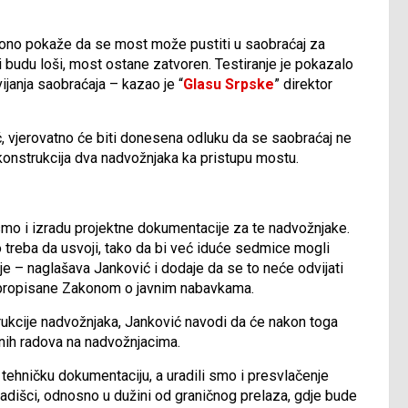
ko ono pokaže da se most može pustiti u saobraćaj za
ati budu loši, most ostane zatvoren. Testiranje je pokazalo
ijanja saobraćaja – kazao je “
Glasu Srpske
” direktor
ć, vjerovatno će biti donesena odluku da se saobraćaj ne
onstrukcija dva nadvožnjaka ka pristupu mostu.
smo i izradu projektne dokumentacije za te nadvožnjake.
 treba da usvoji, tako da bi već iduće sedmice mogli
e – naglašava Janković i dodaje da se to neće odvijati
u propisane Zakonom o javnim nabavkama.
trukcije nadvožnjaka, Janković navodi da će nakon toga
tnih radova na nadvožnjacima.
ehničku dokumentaciju, a uradili smo i presvlačenje
adišci, odnosno u dužini od graničnog prelaza, gdje bude