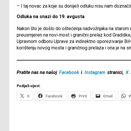
– I taj novac za koje su donijeli odluku nisu nam doznačil
Odluka na snazi do 19. avgusta
Nakon što je došlo do oštećenja nadvožnjaka na starom m
preusmjeren na novi most i granični prelaz kod Gradiške, 
Upravnom odboru Uprave za indirektno oporezivanje BiH 
korištenju novog mosta i graničnog prelaza i ona je na s
Pratite nas na našoj
Facebook
i
Instagram
stranici,
X
Podijeli vijest:
X
Facebook
Print
Email
W