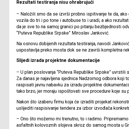
Rezultati testiranja nisu ohrabrujući
– Naložili smo da se izvrši probno ispitivanje te da, a
vozila do tri i po tone i autobuse to i uradi, a ako rezult
da je sve to na samoj granici po pitanju bezbjednosti odv
“Puteva Republike Srpske” Miroslav Janković.
Na osnovu dobijenih rezultata testiranja, navodi Jankovi
uspostavlja preko mosta dok se ne završi kompletna rek
Slijedi izrada projektne dokumentacije
– U plan poslovanja “Puteva Republike Srpske” uvrstili 
Za danas je najavljena sjednica Nadzornog odbora koji to
raspisati javnu nabavku za izradu projektne dokumentacij
tako brzo, jer moraju ispoštovati sve procedure koje s
Nakon što izaberu firmu koja će izraditi projekat rekons
uslijediti raspisivanje tendera za izbor izvođača konkre
– Ono što možemo mi trenutno, to i radimo. Pripremamo t
asfaltnih kolovoznih slojeva skroz do samog mosta u Gr