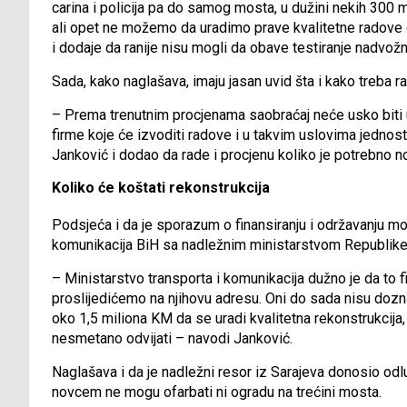
carina i policija pa do samog mosta, u dužini nekih 30
ali opet ne možemo da uradimo prave kvalitetne radove 
i dodaje da ranije nisu mogli da obave testiranje nadv
Sada, kako naglašava, imaju jasan uvid šta i kako treba rad
– Prema trenutnim procjenama saobraćaj neće usko biti 
firme koje će izvoditi radove i u takvim uslovima jednos
Janković i dodao da rade i procjenu koliko je potrebno 
Koliko će koštati rekonstrukcija
Podsjeća i da je sporazum o finansiranju i održavanju mo
komunikacija BiH sa nadležnim ministarstvom Republike
– Ministarstvo transporta i komunikacija dužno je da to 
proslijedićemo na njihovu adresu. Oni do sada nisu dozna
oko 1,5 miliona KM da se uradi kvalitetna rekonstrukci
nesmetano odvijati – navodi Janković.
Naglašava i da je nadležni resor iz Sarajeva donosio odl
novcem ne mogu ofarbati ni ogradu na trećini mosta.