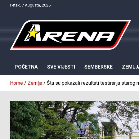
Skip
Petak, 7 Augusta, 2026
to
content
Provjereno. Tačno. Objektivno.
NTV Arena
POČETNA
SVE VIJESTI
SEMBERSKE
ZEMLJ
Home
Zemlja
Šta su pokazali rezultati testiranja starog