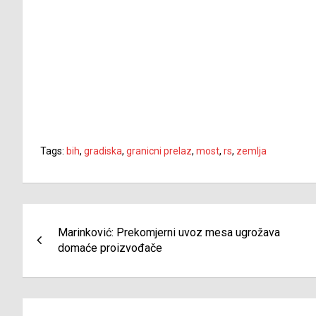
Tags:
bih
,
gradiska
,
granicni prelaz
,
most
,
rs
,
zemlja
Navigacija
Marinković: Prekomjerni uvoz mesa ugrožava
članaka
domaće proizvođače