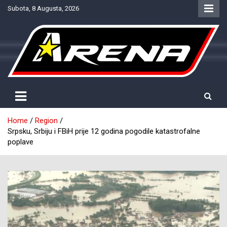
Skip
Subota, 8 Augusta, 2026
to
content
Provjereno. Tačno. Objektivno.
NTV Arena
Home
Region
Srpsku, Srbiju i FBiH prije 12 godina pogodile katastrofalne
poplave