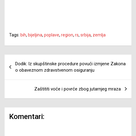
Tags:
bih
,
bijeljina
,
poplave
,
region
,
rs
,
srbija
,
zemlja
Navigacija
Dodik: Iz skupštinske procedure povući izmjene Zakona
članaka
o obaveznom zdravstvenom osiguranju
Zaštititi voće i povrće zbog jutarnjeg mraza
Komentari: