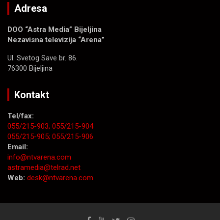
Adresa
DOO “Astra Media” Bijeljina
Nezavisna televizija “Arena”
Ul. Svetog Save br. 86.
76300 Bijeljina
Kontakt
Tel/fax:
055/215-903;
055/215-904
055/215-905;
055/215-906
Email:
info@ntvarena.com
astramedia@telrad.net
Web:
desk@ntvarena.com