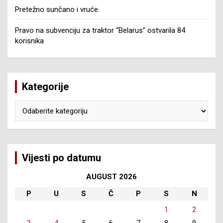
Pretežno sunčano i vruće
Pravo na subvenciju za traktor “Belarus” ostvarila 84
korisnika
Kategorije
Kategorije
Vijesti po datumu
AUGUST 2026
P
U
S
Č
P
S
N
1
2
3
4
5
6
7
8
9