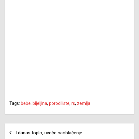
Tags:
bebe
,
bijeljina
,
porodiliste
,
rs
,
zemlja
Navigacija
I danas toplo, uveče naoblačenje
članaka