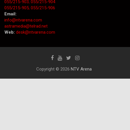
055/215-903;
055/215-904
055/215-905;
055/215-906
Email:
info@ntvarena.com
astramedia@telrad.net
Web:
desk@ntvarena.com
Copyright © 2026
NTV Arena