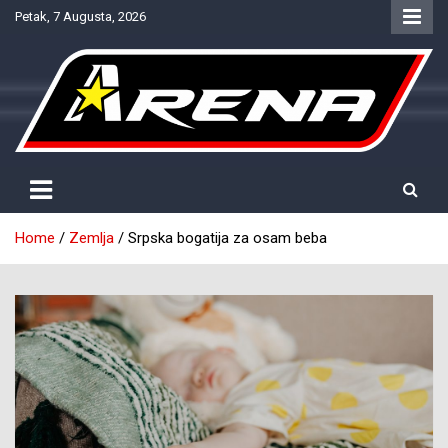
Skip
Petak, 7 Augusta, 2026
to
content
Provjereno. Tačno. Objektivno.
NTV Arena
Home
Zemlja
Srpska bogatija za osam beba