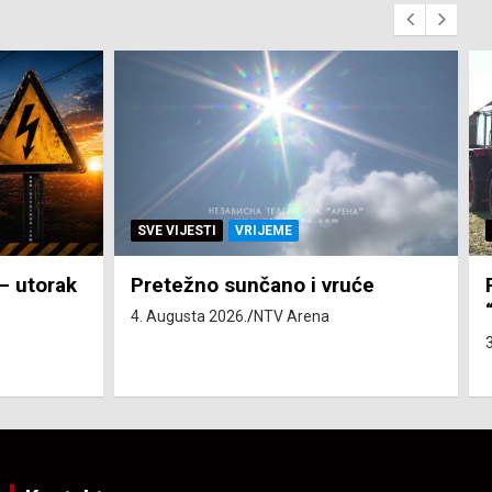
SVE VIJESTI
ZEMLJA
će
Pravo na subvenciju za traktor
“Belarus” ostvarila 84 korisnika
3. Augusta 2026.
NTV Arena