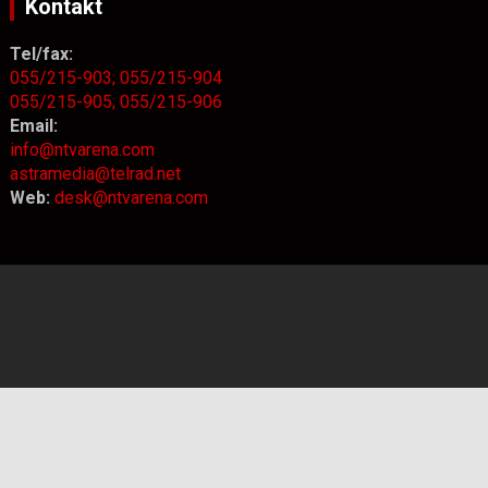
Kontakt
Tel/fax:
055/215-903;
055/215-904
055/215-905;
055/215-906
Email:
info@ntvarena.com
astramedia@telrad.net
Web:
desk@ntvarena.com