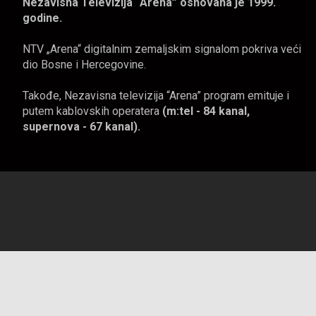
Nezavisna Televizija “Arena” osnovana je 1999.
godine.
NTV „Arena“ digitalnim zemaljskim signalom pokriva veći
dio Bosne i Hercegovine.
Takođe, Nezavisna televizija “Arena” program emituje i
putem kablovskih operatera
(m:tel - 84 kanal,
supernova - 67 kanal).