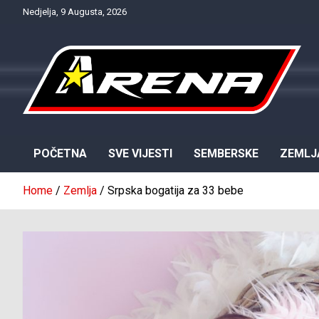
Skip
Nedjelja, 9 Augusta, 2026
to
content
Provjereno. Tačno. Objektivno.
NTV Arena
POČETNA
SVE VIJESTI
SEMBERSKE
ZEMLJ
Home
Zemlja
Srpska bogatija za 33 bebe