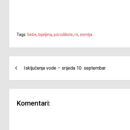
Tags:
bebe
,
bijeljina
,
porodiliste
,
rs
,
zemlja
Navigacija
Isključenja vode – srijeda 10. septembar
članaka
Komentari: