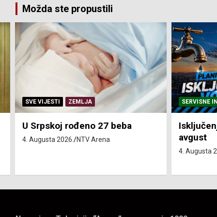
Možda ste propustili
SERVISNE INFORMACIJE
SERVISNE I
Isključenja vode – utorak 4.
Isključen
avgust
4. avgust
4. Augusta 2026.
NTV Arena
4. Augusta 