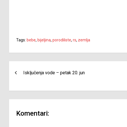
Tags:
bebe
,
bijeljina
,
porodiliste
,
rs
,
zemlja
Navigacija
Isključenja vode – petak 20. jun
članaka
Komentari: