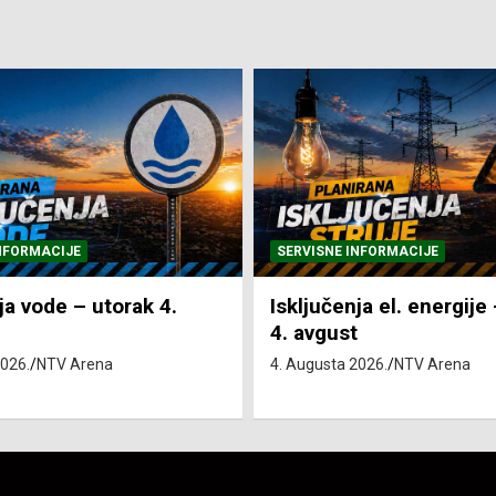
NFORMACIJE
SVE VIJESTI
VRIJEME
ja el. energije – utorak
Pretežno sunčano i vru
4. Augusta 2026.
NTV Arena
2026.
NTV Arena