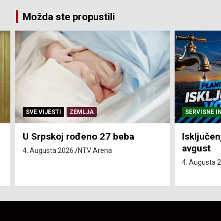
Možda ste propustili
SERVISNE INFORMACIJE
SERVISNE I
Isključenja vode – utorak 4.
Isključen
avgust
4. avgust
4. Augusta 2026.
NTV Arena
4. Augusta 