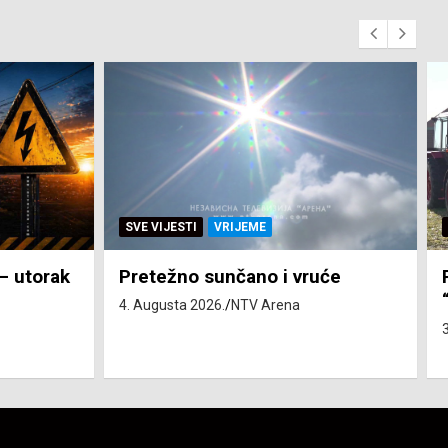
SVE VIJESTI
ZEMLJA
će
Pravo na subvenciju za traktor
“Belarus” ostvarila 84 korisnika
3. Augusta 2026.
NTV Arena