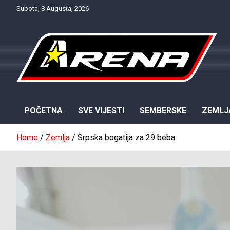
Skip
Subota, 8 Augusta, 2026
to
content
Provjereno. Tačno. Objektivno.
NTV Arena
POČETNA
SVE VIJESTI
SEMBERSKE
ZEMLJ
Home
Zemlja
Srpska bogatija za 29 beba