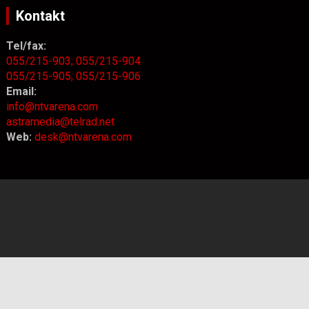
Kontakt
Tel/fax:
055/215-903;
055/215-904
055/215-905;
055/215-906
Email:
info@ntvarena.com
astramedia@telrad.net
Web:
desk@ntvarena.com