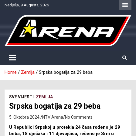
Skip
Nedjelja, 9 Augusta, 2026
to
content
Provjereno. Tačno. Objektivno.
NTV Arena
Home
Zemlja
Srpska bogatija za 29 beba
SVE VIJESTI
ZEMLJA
Srpska bogatija za 29 beba
5. Oktobra 2024.
NTV Arena
No Comments
U Republici Srpskoj u protekla 24 časa rođeno je 29
beba, 18 dječaka i 11 djevojčica, rečeno je Srni u