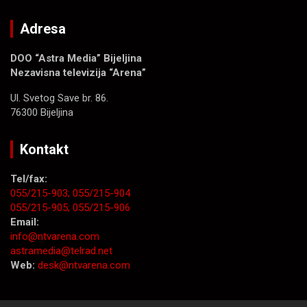
Adresa
DOO “Astra Media” Bijeljina
Nezavisna televizija “Arena”
Ul. Svetog Save br. 86.
76300 Bijeljina
Kontakt
Tel/fax:
055/215-903;
055/215-904
055/215-905;
055/215-906
Email:
info@ntvarena.com
astramedia@telrad.net
Web:
desk@ntvarena.com