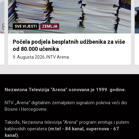
SVE VIJESTI
ZEMLJA
Ugovorene investicije za tri godine 7,4
milijarde KM
9. Augusta 2026.
NTV Arena
Nezavisna Televizija “Arena” osnovana je 1999. godine.
NTV „Arena“ digitalnim zemaljskim signalom pokriva veći dio
Bosne i Hercegovine.
Takođe, Nezavisna televizija “Arena” program emituje i putem
kablovskih operatera
(m:tel - 84 kanal, supernova - 67
kanal).