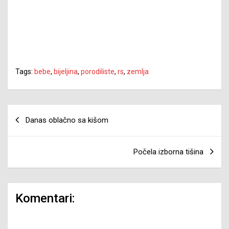
Tags:
bebe
,
bijeljina
,
porodiliste
,
rs
,
zemlja
Navigacija
Danas oblačno sa kišom
članaka
Počela izborna tišina
Komentari: