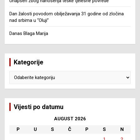
Uhapšen zbog nanošenja teške tjelesne povrede
Dan žalosti povodom obilježavanja 31 godine od zločina
nad srbima u “Oluji”
Danas Blaga Marija
Kategorije
Kategorije
Vijesti po datumu
AUGUST 2026
P
U
S
Č
P
S
N
1
2