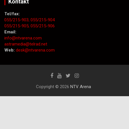
Kontakt
Tel/fax:
055/215-903;
055/215-904
055/215-905;
055/215-906
Email:
info@ntvarena.com
astramedia@telrad.net
Web:
desk@ntvarena.com
Copyright © 2026
NTV Arena