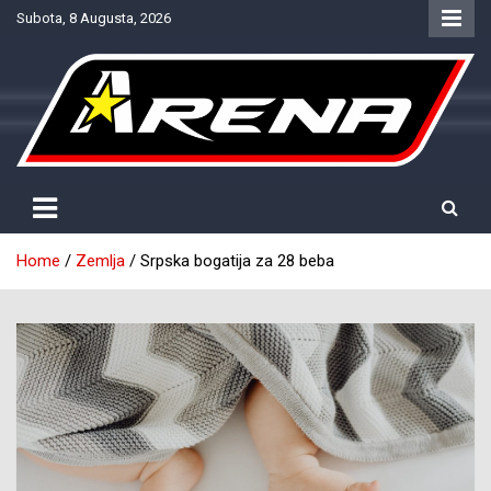
Skip
Subota, 8 Augusta, 2026
to
content
Provjereno. Tačno. Objektivno.
NTV Arena
Home
Zemlja
Srpska bogatija za 28 beba