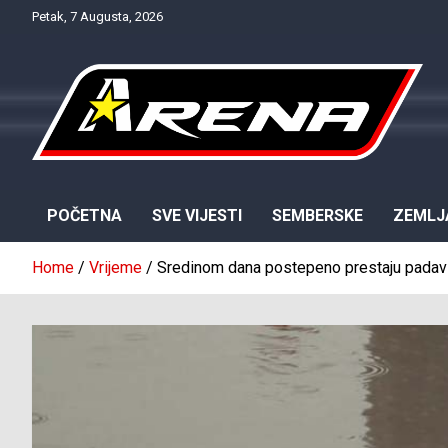
Skip
Petak, 7 Augusta, 2026
to
content
Provjereno. Tačno. Objektivno.
NTV Arena
POČETNA
SVE VIJESTI
SEMBERSKE
ZEMLJ
Home
Vrijeme
Sredinom dana postepeno prestaju padav