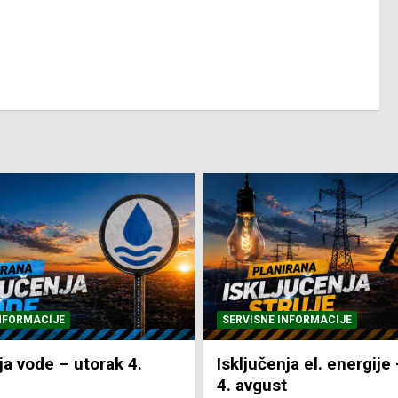
NFORMACIJE
SVE VIJESTI
VRIJEME
ja el. energije – utorak
Pretežno sunčano i vru
4. Augusta 2026.
NTV Arena