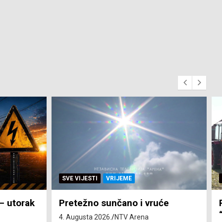
SVE VIJESTI
ZEMLJA
će
Pravo na subvenciju za traktor
“Belarus” ostvarila 84 korisnika