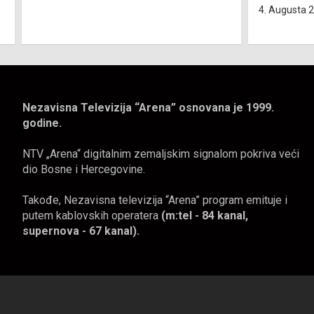
4. Augusta 2026.
NTV Arena
4. Augusta 
Nezavisna Televizija “Arena” osnovana je 1999.
godine.
NTV „Arena“ digitalnim zemaljskim signalom pokriva veći
dio Bosne i Hercegovine.
Takođe, Nezavisna televizija “Arena” program emituje i
putem kablovskih operatera
(m:tel - 84 kanal,
supernova - 67 kanal).