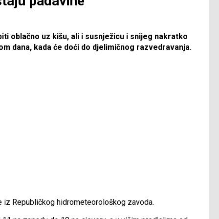
taju padavine
iti oblačno uz kišu, ali i susnježicu i snijeg nakratko
nom dana, kada će doći do djelimičnog razvedravanja.
je iz Republičkog hidrometeorološkog zavoda.