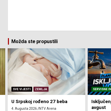
Možda ste propustili
SERVISNE INFORMACIJE
SERVISNE I
Isključenja vode – utorak 4.
Isključen
avgust
4. avgust