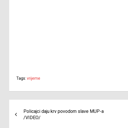
Tags:
vrijeme
Navigacija
Policajci daju krv povodom slave MUP-a
članaka
/VIDEO/