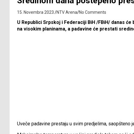
Sredinom dana postepeno pres
15. Novembra 2023.
NTV Arena
No Comments
U Republici Srpskoj i Federaciji BiH /FBiH/ danas će b
na visokim planinama, a padavine će prestati sredi
Uveče padavine prestaju u svim predjelima, saopšteno 