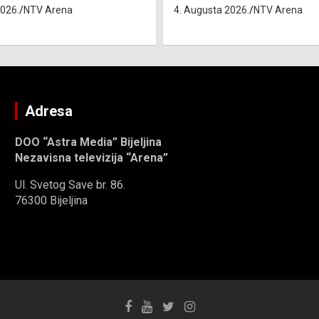
2026.
NTV Arena
Adresa
DOO “Astra Media” Bijeljina
Nezavisna televizija “Arena”
Ul. Svetog Save br. 86.
76300 Bijeljina