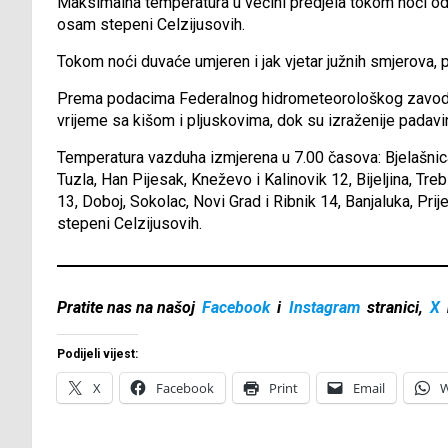
Maksimalna temperatura u većini predjela tokom noći od
osam stepeni Celzijusovih.
Tokom noći duvaće umjeren i jak vjetar južnih smjerova, 
Prema podacima Federalnog hidrometeorološkog zavoda, 
vrijeme sa kišom i pljuskovima, dok su izraženije padav
Temperatura vazduha izmjerena u 7.00 časova: Bjelašnic
Tuzla, Han Pijesak, Kneževo i Kalinovik 12, Bijeljina, Treb
13, Doboj, Sokolac, Novi Grad i Ribnik 14, Banjaluka, Pri
stepeni Celzijusovih.
Pratite nas na našoj
Facebook
i
Instagram
stranici,
X
Podijeli vijest:
X
Facebook
Print
Email
W