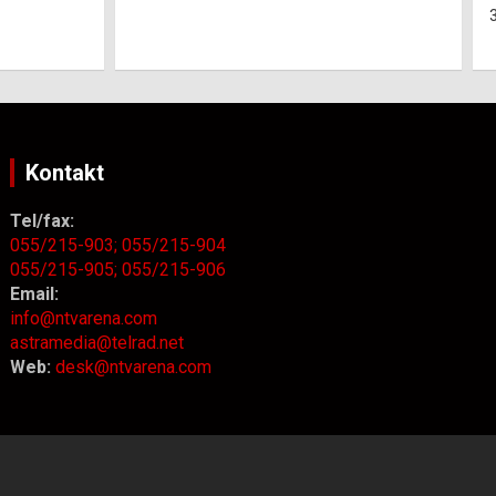
3. Augusta 2026.
NTV Arena
Kontakt
Tel/fax:
055/215-903;
055/215-904
055/215-905;
055/215-906
Email:
info@ntvarena.com
astramedia@telrad.net
Web:
desk@ntvarena.com