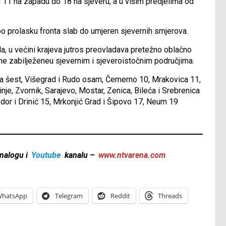
 11 na zapadu do 18 na sjeveru, a u višim predjelima od
po prolasku fronta slab do umjeren sjevernih smjerova.
u većini krajeva jutros preovladava pretežno oblačno
ine zabilježeneu sjevernim i sjeveroistočnim područjima.
a šest, Višegrad i Rudo osam, Čemerno 10, Mrakovica 11,
inje, Zvornik, Sarajevo, Mostar, Zenica, Bileća i Srebrenica
jedor i Drinić 15, Mrkonjić Grad i Šipovo 17, Neum 19
nalogu i
Youtube
kanalu –
www.ntvarena.com
hatsApp
Telegram
Reddit
Threads