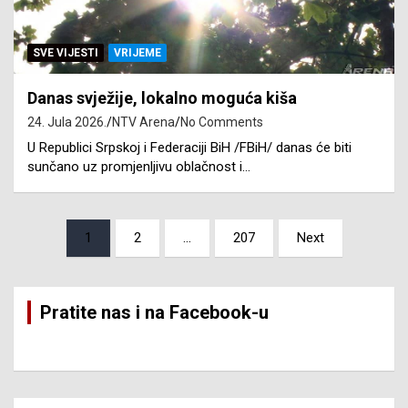
SVE VIJESTI
VRIJEME
Danas svježije, lokalno moguća kiša
24. Jula 2026.
NTV Arena
No Comments
U Republici Srpskoj i Federaciji BiH /FBiH/ danas će biti
sunčano uz promjenljivu oblačnost i…
Posts
1
2
…
207
Next
pagination
Pratite nas i na Facebook-u