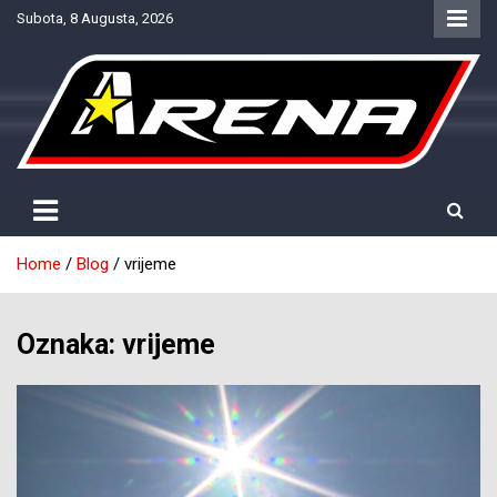
Skip
Subota, 8 Augusta, 2026
to
content
Provjereno. Tačno. Objektivno.
NTV Arena
Home
Blog
vrijeme
Oznaka:
vrijeme