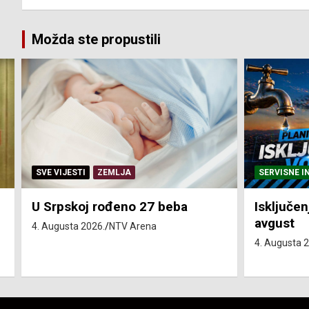
Možda ste propustili
SERVISNE INFORMACIJE
SERVISNE I
Isključenja vode – utorak 4.
Isključen
avgust
4. avgust
4. Augusta 2026.
NTV Arena
4. Augusta 