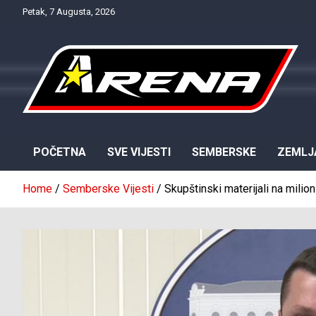
Skip
Petak, 7 Augusta, 2026
to
content
Provjereno. Tačno. Objektivno.
NTV Arena
POČETNA
SVE VIJESTI
SEMBERSKE
ZEMLJ
Home
Semberske Vijesti
Skupštinski materijali na milion