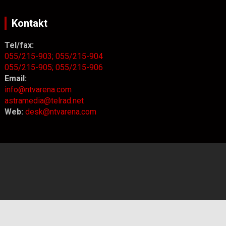
Kontakt
Tel/fax:
055/215-903;
055/215-904
055/215-905;
055/215-906
Email:
info@ntvarena.com
astramedia@telrad.net
Web:
desk@ntvarena.com