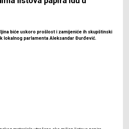
nima listova papira idu u
ljina biće uskoro prošlost i zamijeniće ih skupštinski
nik lokalnog parlamenta Aleksandar Đurđević.