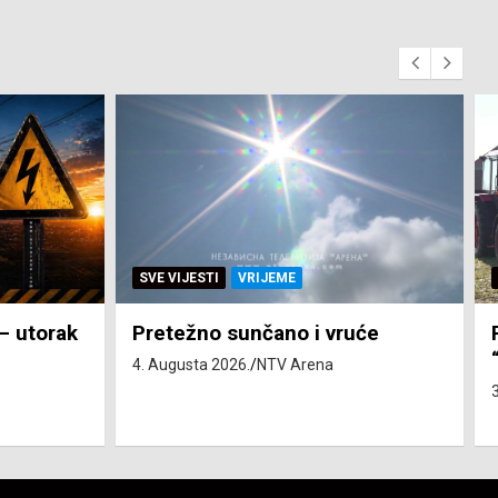
SVE VIJESTI
ZEMLJA
će
Pravo na subvenciju za traktor
“Belarus” ostvarila 84 korisnika
3. Augusta 2026.
NTV Arena