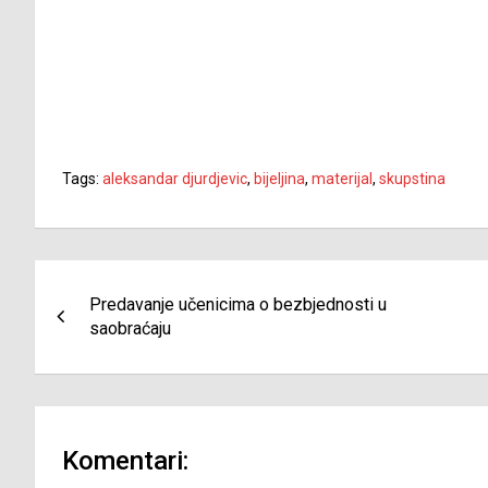
Tags:
aleksandar djurdjevic
,
bijeljina
,
materijal
,
skupstina
Navigacija
Predavanje učenicima o bezbjednosti u
članaka
saobraćaju
Komentari: