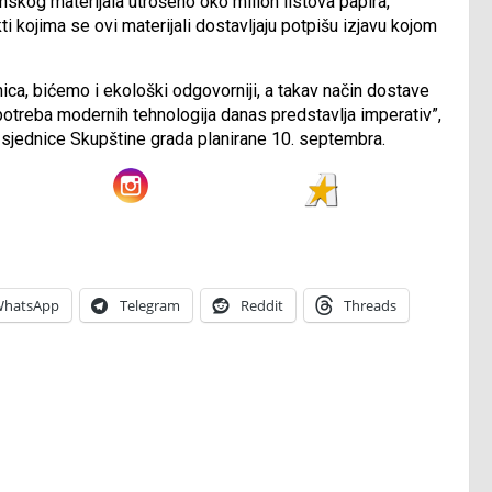
nskog materijala utrošeno oko milion listova papira,
kti kojima se ovi materijali dostavljaju potpišu izjavu kojom
ca, bićemo i ekološki odgovorniji, a takav način dostave
potreba modernih tehnologija danas predstavlja imperativ”,
sjednice Skupštine grada planirane 10. septembra.
hatsApp
Telegram
Reddit
Threads