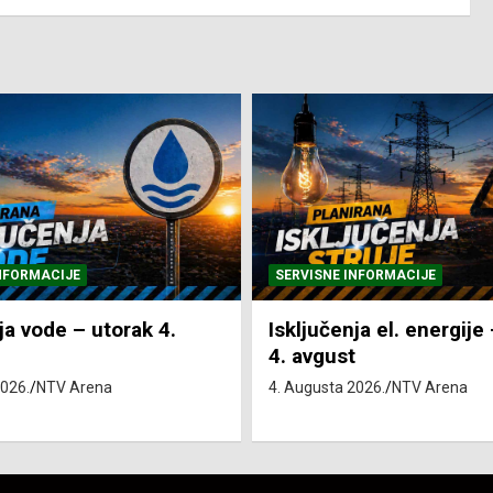
NFORMACIJE
SVE VIJESTI
VRIJEME
ja el. energije – utorak
Pretežno sunčano i vru
4. Augusta 2026.
NTV Arena
2026.
NTV Arena