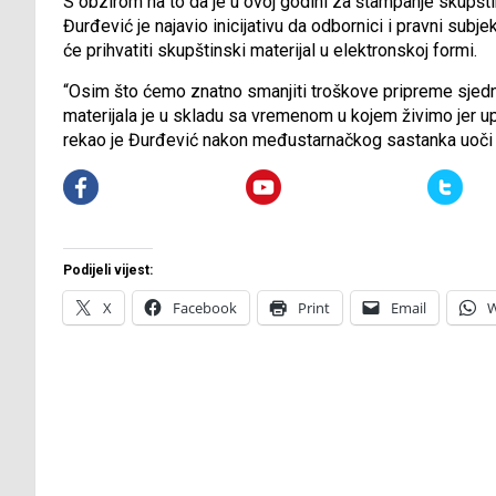
S obzirom na to da je u ovoj godini za štampanje skupšti
Đurđević je najavio inicijativu da odbornici i pravni subje
će prihvatiti skupštinski materijal u elektronskoj formi.
“Osim što ćemo znatno smanjiti troškove pripreme sjedni
materijala je u skladu sa vremenom u kojem živimo jer u
rekao je Đurđević nakon međustarnačkog sastanka uoči 
Podijeli vijest:
X
Facebook
Print
Email
W