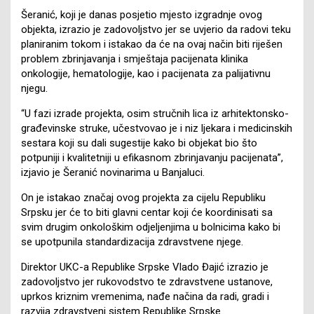
Šeranić, koji je danas posjetio mjesto izgradnje ovog
objekta, izrazio je zadovoljstvo jer se uvjerio da radovi teku
planiranim tokom i istakao da će na ovaj način biti riješen
problem zbrinjavanja i smještaja pacijenata klinika
onkologije, hematologije, kao i pacijenata za palijativnu
njegu.
“U fazi izrade projekta, osim stručnih lica iz arhitektonsko-
građevinske struke, učestvovao je i niz ljekara i medicinskih
sestara koji su dali sugestije kako bi objekat bio što
potpuniji i kvalitetniji u efikasnom zbrinjavanju pacijenata”,
izjavio je Šeranić novinarima u Banjaluci.
On je istakao značaj ovog projekta za cijelu Republiku
Srpsku jer će to biti glavni centar koji će koordinisati sa
svim drugim onkološkim odjeljenjima u bolnicima kako bi
se upotpunila standardizacija zdravstvene njege.
Direktor UKC-a Republike Srpske Vlado Đajić izrazio je
zadovoljstvo jer rukovodstvo te zdravstvene ustanove,
uprkos kriznim vremenima, nađe načina da radi, gradi i
razvija zdravstveni sistem Republike Srpske.