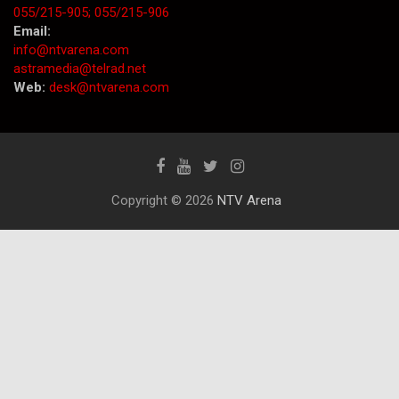
055/215-905;
055/215-906
Email:
info@ntvarena.com
astramedia@telrad.net
Web:
desk@ntvarena.com
Copyright © 2026
NTV Arena