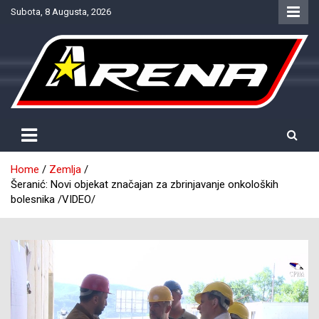
Skip
Subota, 8 Augusta, 2026
to
content
Provjereno. Tačno. Objektivno.
NTV Arena
Home
Zemlja
Šeranić: Novi objekat značajan za zbrinjavanje onkoloških
bolesnika /VIDEO/