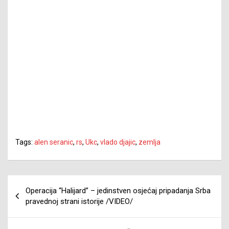
Tags:
alen seranic
,
rs
,
Ukc
,
vlado djajic
,
zemlja
Navigacija
Operacija “Halijard” – jedinstven osjećaj pripadanja Srba
članaka
pravednoj strani istorije /VIDEO/