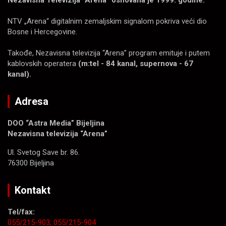
Nezavisna Televizija “Arena” osnovana je 1999. godine.
NTV „Arena“ digitalnim zemaljskim signalom pokriva veći dio
Bosne i Hercegovine.
Takođe, Nezavisna televizija “Arena” program emituje i putem
kablovskih operatera
(m:tel - 84 kanal, supernova - 67
kanal).
Adresa
DOO “Astra Media” Bijeljina
Nezavisna televizija “Arena”
Ul. Svetog Save br. 86.
76300 Bijeljina
Kontakt
Tel/fax:
055/215-903;
055/215-904