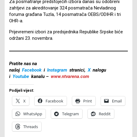
Za posmatranje predstojećih izbora danas su odobreni
zahtjevi za akreditovanje 324 posmatrača Nevladinog
foruma građana Tuzla, 14 posmatrača OEBS/ODIHR i tri
OHR-a.
Prijevremeni izbori za predsjednika Republike Srpske biće
održani 23. novembra.
Pratite nas na
našoj
Facebook
i
Instagram
stranici,
X
nalogu
i
Youtube
kanalu –
www.ntvarena.com
Podijeli vijest:
X
Facebook
Print
Email
WhatsApp
Telegram
Reddit
Threads