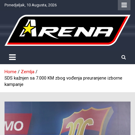
Skip
Ponedjeljak, 10 Augusta, 2026
to
content
Provjereno. Tačno. Objektivno.
NTV Arena
Home
Zemlja
SDS kažnjen sa 7.000 KM zbog vođenja preuranjene izborne
kampanje