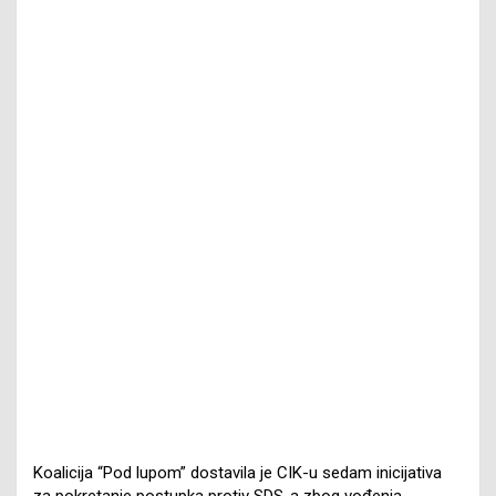
Koalicija “Pod lupom” dostavila je CIK-u sedam inicijativa
za pokretanje postupka protiv SDS-a zbog vođenja