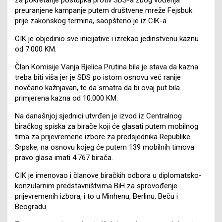
preuranjene kampanje putem društvene mreže Fejsbuk
prije zakonskog termina, saopšteno je iz CIK-a.
CIK je objedinio sve inicijative i izrekao jedinstvenu kaznu
od 7.000 KM.
Član Komisije Vanja Bjelica Prutina bila je stava da kazna
treba biti viša jer je SDS po istom osnovu već ranije
novčano kažnjavan, te da smatra da bi ovaj put bila
primjerena kazna od 10.000 KM.
Na današnjoj sjednici utvrđen je izvod iz Centralnog
biračkog spiska za birače koji će glasati putem mobilnog
tima za prijevremene izbore za predsjednika Republike
Srpske, na osnovu kojeg će putem 139 mobilnih timova
pravo glasa imati 4.767 birača.
CIK je imenovao i članove biračkih odbora u diplomatsko-
konzularnim predstavništvima BiH za sprovođenje
prijevremenih izbora, i to u Minhenu, Berlinu, Beču i
Beogradu.