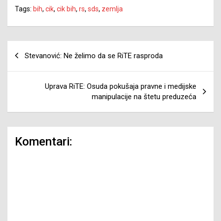
Tags:
bih
,
cik
,
cik bih
,
rs
,
sds
,
zemlja
Navigacija
Stevanović: Ne želimo da se RiTE rasproda
članaka
Uprava RiTE: Osuda pokušaja pravne i medijske
manipulacije na štetu preduzeća
Komentari: