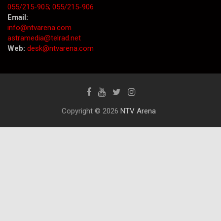
055/215-905;
055/215-906
Email:
info@ntvarena.com
astramedia@telrad.net
Web:
desk@ntvarena.com
Copyright © 2026
NTV Arena