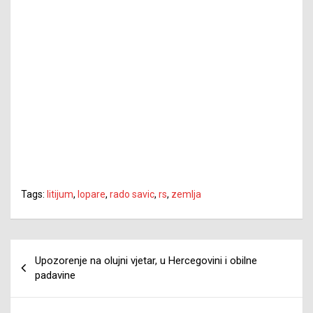
Tags:
litijum
,
lopare
,
rado savic
,
rs
,
zemlja
Navigacija
Upozorenje na olujni vjetar, u Hercegovini i obilne
članaka
padavine