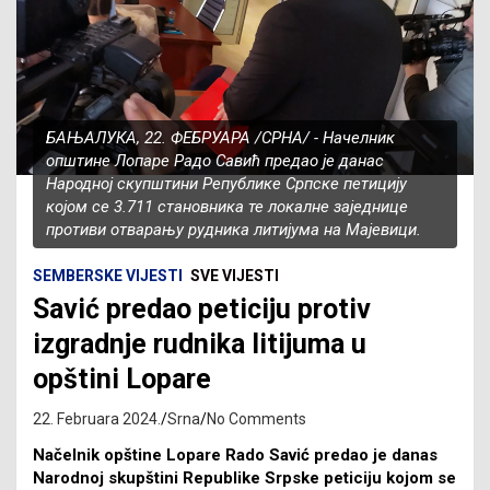
БАЊАЛУКА, 22. ФЕБРУАРА /СРНА/ - Начелник
општине Лопаре Радо Савић предао је данас
Народној скупштини Републике Српске петицију
којом се 3.711 становника те локалне заједнице
противи отварању рудника литијума на Мајевици.
SEMBERSKE VIJESTI
SVE VIJESTI
Savić predao peticiju protiv
izgradnje rudnika litijuma u
opštini Lopare
22. Februara 2024.
Srna
No Comments
Načelnik opštine Lopare Rado Savić predao je danas
Narodnoj skupštini Republike Srpske peticiju kojom se