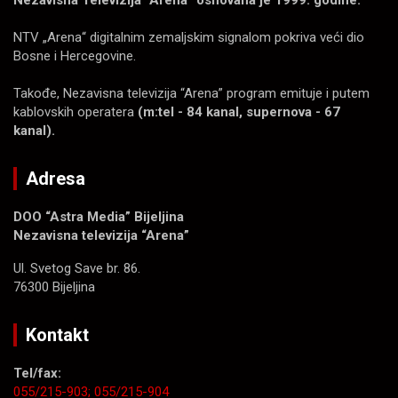
Nezavisna Televizija “Arena” osnovana je 1999. godine.
NTV „Arena“ digitalnim zemaljskim signalom pokriva veći dio
Bosne i Hercegovine.
Takođe, Nezavisna televizija “Arena” program emituje i putem
kablovskih operatera
(m:tel - 84 kanal, supernova - 67
kanal).
Adresa
DOO “Astra Media” Bijeljina
Nezavisna televizija “Arena”
Ul. Svetog Save br. 86.
76300 Bijeljina
Kontakt
Tel/fax:
055/215-903;
055/215-904