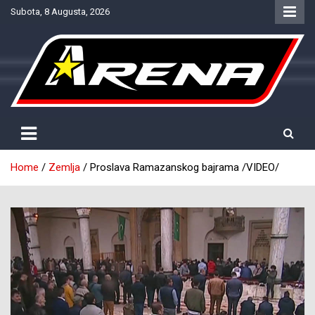
Skip
Subota, 8 Augusta, 2026
to
content
Provjereno. Tačno. Objektivno.
NTV Arena
Home
Zemlja
Proslava Ramazanskog bajrama /VIDEO/