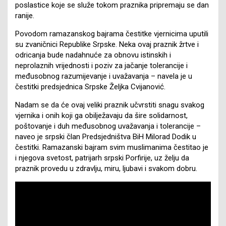
poslastice koje se služe tokom praznika pripremaju se dan
ranije.
Povodom ramazanskog bajrama čestitke vjernicima uputili
su zvaničnici Republike Srpske. Neka ovaj praznik žrtve i
odricanja bude nadahnuće za obnovu istinskih i
neprolaznih vrijednosti i poziv za jačanje tolerancije i
međusobnog razumijevanje i uvažavanja – navela je u
čestitki predsjednica Srpske Željka Cvijanović.
Nadam se da će ovaj veliki praznik učvrstiti snagu svakog
vjernika i onih koji ga obilježavaju da šire solidarnost,
poštovanje i duh međusobnog uvažavanja i tolerancije –
naveo je srpski član Predsjedništva BiH Milorad Dodik u
čestitki. Ramazanski bajram svim muslimanima čestitao je
i njegova svetost, patrijarh srpski Porfirije, uz želju da
praznik provedu u zdravlju, miru, ljubavi i svakom dobru.