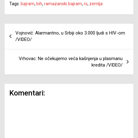
Tags:
bajram
,
bih
,
ramazanski bajram
,
rs
,
zemlja
Navigacija
Vojnović: Alarmantno, u Srbiji oko 3.000 ljudi s HIV-om
članaka
/VIDEO/
Vrhovac: Ne očekujemo veća kašnjenja u plasmanu
kredita /VIDEO/
Komentari: