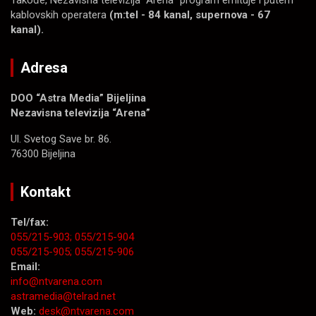
Takođe, Nezavisna televizija “Arena” program emituje i putem
kablovskih operatera
(m:tel - 84 kanal, supernova - 67
kanal).
Adresa
DOO “Astra Media” Bijeljina
Nezavisna televizija “Arena”
Ul. Svetog Save br. 86.
76300 Bijeljina
Kontakt
Tel/fax:
055/215-903;
055/215-904
055/215-905;
055/215-906
Email:
info@ntvarena.com
astramedia@telrad.net
Web:
desk@ntvarena.com