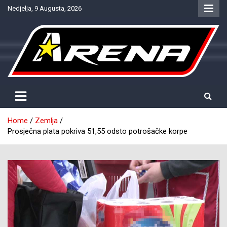
Skip
Nedjelja, 9 Augusta, 2026
to
content
Provjereno. Tačno. Objektivno.
NTV Arena
Home
Zemlja
Prosječna plata pokriva 51,55 odsto potrošačke korpe