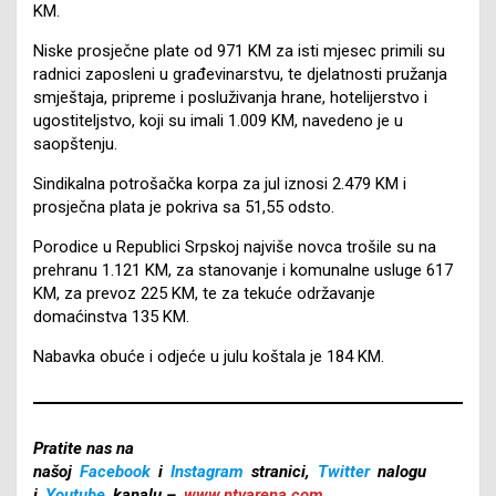
KM.
Niske prosječne plate od 971 KM za isti mjesec primili su
radnici zaposleni u građevinarstvu, te djelatnosti pružanja
smještaja, pripreme i posluživanja hrane, hotelijerstvo i
ugostiteljstvo, koji su imali 1.009 KM, navedeno je u
saopštenju.
Sindikalna potrošačka korpa za jul iznosi 2.479 KM i
prosječna plata je pokriva sa 51,55 odsto.
Porodice u Republici Srpskoj najviše novca trošile su na
prehranu 1.121 KM, za stanovanje i komunalne usluge 617
KM, za prevoz 225 KM, te za tekuće održavanje
domaćinstva 135 KM.
Nabavka obuće i odjeće u julu koštala je 184 KM.
Pratite nas na
našoj
Facebook
i
Instagram
stranici,
Twitter
nalogu
i
Youtube
kanalu –
www.ntvarena.com