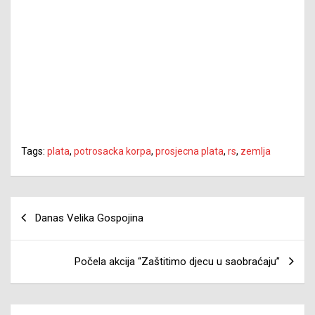
Tags:
plata
,
potrosacka korpa
,
prosjecna plata
,
rs
,
zemlja
Navigacija
Danas Velika Gospojina
članaka
Počela akcija “Zaštitimo djecu u saobraćaju”