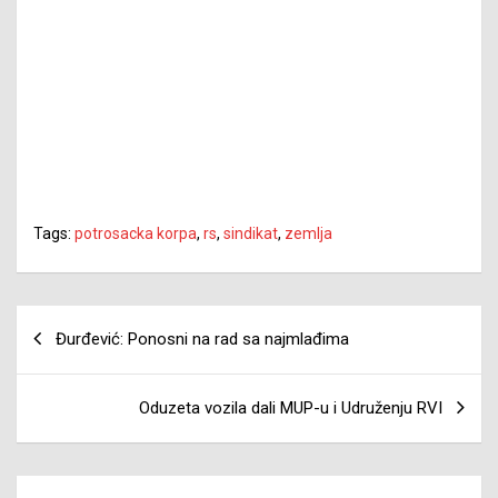
Tags:
potrosacka korpa
,
rs
,
sindikat
,
zemlja
Navigacija
Đurđević: Ponosni na rad sa najmlađima
članaka
Oduzeta vozila dali MUP-u i Udruženju RVI