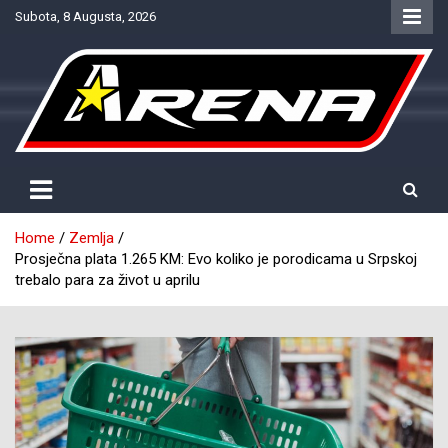
Skip
Subota, 8 Augusta, 2026
to
content
Provjereno. Tačno. Objektivno.
NTV Arena
Home
Zemlja
Prosječna plata 1.265 KM: Evo koliko je porodicama u Srpskoj
trebalo para za život u aprilu