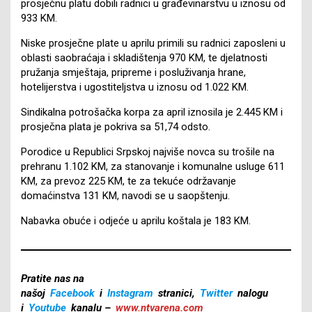
prosječnu platu dobili radnici u građevinarstvu u iznosu od
933 KM.
Niske prosječne plate u aprilu primili su radnici zaposleni u
oblasti saobraćaja i skladištenja 970 KM, te djelatnosti
pružanja smještaja, pripreme i posluživanja hrane,
hotelijerstva i ugostiteljstva u iznosu od 1.022 KM.
Sindikalna potrošačka korpa za april iznosila je 2.445 KM i
prosječna plata je pokriva sa 51,74 odsto.
Porodice u Republici Srpskoj najviše novca su trošile na
prehranu 1.102 KM, za stanovanje i komunalne usluge 611
KM, za prevoz 225 KM, te za tekuće održavanje
domaćinstva 131 KM, navodi se u saopštenju.
Nabavka obuće i odjeće u aprilu koštala je 183 KM.
Pratite nas na
našoj
Facebook
i
Instagram
stranici,
Twitter
nalogu
i
Youtube
kanalu –
www.ntvarena.com