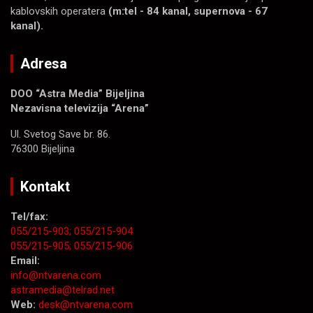
kablovskih operatera
(m:tel - 84 kanal, supernova - 67
kanal).
Adresa
DOO “Astra Media” Bijeljina
Nezavisna televizija “Arena”
Ul. Svetog Save br. 86.
76300 Bijeljina
Kontakt
Tel/fax:
055/215-903;
055/215-904
055/215-905;
055/215-906
Email:
info@ntvarena.com
astramedia@telrad.net
Web:
desk@ntvarena.com