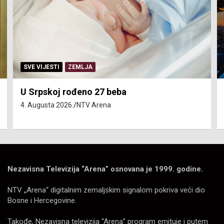
SVE VIJESTI
ZEMLJA
U Srpskoj rođeno 27 beba
4. Augusta 2026.
NTV Arena
Nezavisna Televizija “Arena” osnovana je 1999. godine.
NTV „Arena“ digitalnim zemaljskim signalom pokriva veći dio
Bosne i Hercegovine.
Takođe, Nezavisna televizija “Arena” program emituje i putem