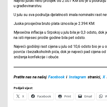
Najviši julski neto prosjek od 2.007 KM bio je u području 
u građevinarstvu.
U julu su sva područja djelatnosti imala nominalni rast ne
Juska prosječna bruto plata iznosila je 2.394 KM.
Mjesečna inflacija u Srpskoj u julu bila je 0,3 odsto, dok
na isti mjesec prošle godine bila pet odsto.
Najveći godišnji rast cijena u julu od 10,6 odsto bio je u 
povrća i bezalkoholnih pića, dok je najveći pad cijena od
sniženja konfekcije i obuće.
Pratite nas na našoj
Facebook
i
Instagram
stranici,
X
Podijeli vijest:
X
Facebook
Print
Email
W