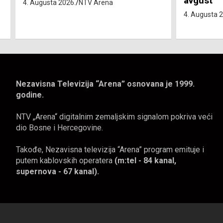
avgust
4. avgust
4. Augusta 2026.
NTV Arena
4. Augusta 
Nezavisna Televizija “Arena” osnovana je 1999.
godine.
NTV „Arena“ digitalnim zemaljskim signalom pokriva veći
dio Bosne i Hercegovine.
Takođe, Nezavisna televizija “Arena” program emituje i
putem kablovskih operatera
(m:tel - 84 kanal,
supernova - 67 kanal).