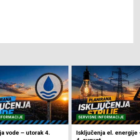
NFORMACIJE
SVE VIJESTI
VRIJEME
ja el. energije – utorak
Pretežno sunčano i vru