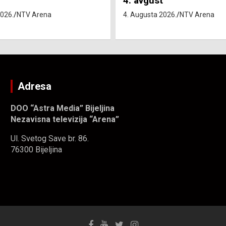
4. Augusta 2026.
NTV Arena
2026.
NTV Arena
Adresa
DOO “Astra Media” Bijeljina
Nezavisna televizija “Arena”
Ul. Svetog Save br. 86.
76300 Bijeljina