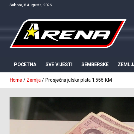
Skip
Subota, 8 Augusta, 2026
to
content
Provjereno. Tačno. Objektivno.
NTV Arena
POČETNA
SVE VIJESTI
SEMBERSKE
ZEMLJ
Home
Zemlja
Prosječna julska plata 1.556 KM