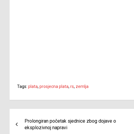
Tags:
plata
,
prosjecna plata
,
rs
,
zemlja
Navigacija
Prolongiran početak sjednice zbog dojave o
članaka
eksplozivnoj napravi