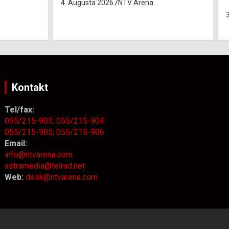
“Belarus” ostvarila 84 korisnika
3. Augusta 2026.
NTV Arena
Kontakt
Tel/fax:
055/215-903;
055/215-904
055/215-905;
055/215-906
Email:
info@ntvarena.com
astramedia@telrad.net
Web:
desk@ntvarena.com