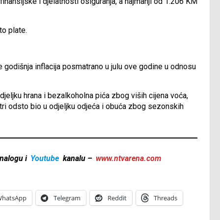
finansijske i djelatnosti osiguranja, a najmanji od 1.206 KM
to plate.
 je godišnja inflacija posmatrano u julu ove godine u odnosu
odjeljku hrana i bezalkoholna pića zbog viših cijena voća,
 tri odsto bio u odjeljku odjeća i obuća zbog sezonskih
nalogu i
Youtube
kanalu –
www.ntvarena.com
hatsApp
Telegram
Reddit
Threads