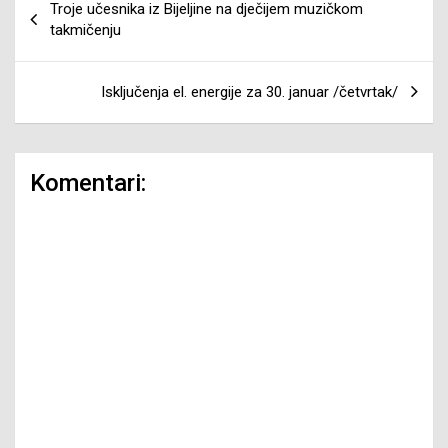
Troje učesnika iz Bijeljine na dječijem muzičkom
članaka
takmičenju
Isključenja el. energije za 30. januar /četvrtak/
Komentari: