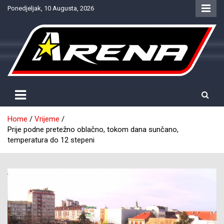
Skip
Ponedjeljak, 10 Augusta, 2026
to
content
Provjereno. Tačno. Objektivno.
NTV Arena
Home
Vrijeme
Prije podne pretežno oblačno, tokom dana sunčano,
temperatura do 12 stepeni