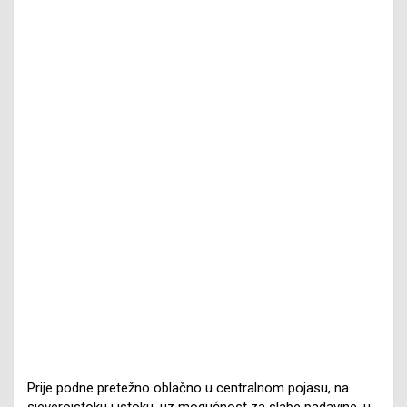
Prije podne pretežno oblačno u centralnom pojasu, na
sjeveroistoku i istoku, uz mogućnost za slabe padavine, u