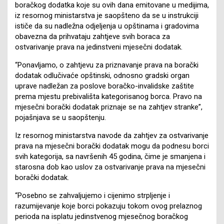
boračkog dodatka koje su ovih dana emitovane u medijima,
iz resornog ministarstva je saopšteno da se u instrukciji
ističe da su nadležna odjeljenja u opštinama i gradovima
obavezna da prihvataju zahtjeve svih boraca za
ostvarivanje prava na jedinstveni mjesečni dodatak.
“Ponavljamo, o zahtjevu za priznavanje prava na borački
dodatak odlučivaće opštinski, odnosno gradski organ
uprave nadležan za poslove boračko-invalidske zaštite
prema mjestu prebivališta kategorisanog borca. Pravo na
mjesečni borački dodatak priznaje se na zahtjev stranke”,
pojašnjava se u saopštenju.
Iz resornog ministarstva navode da zahtjev za ostvarivanje
prava na mjesečni borački dodatak mogu da podnesu borci
svih kategorija, sa navršenih 45 godina, čime je smanjena i
starosna dob kao uslov za ostvarivanje prava na mjesečni
borački dodatak.
“Posebno se zahvaljujemo i cijenimo strpljenje i
razumijevanje koje borci pokazuju tokom ovog prelaznog
perioda na isplatu jedinstvenog mjesečnog boračkog