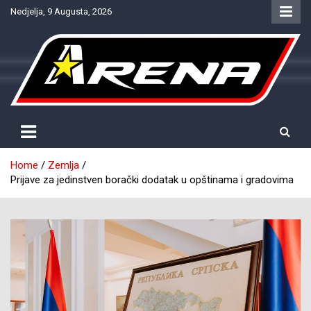
Skip
Nedjelja, 9 Augusta, 2026
to
content
Provjereno. Tačno. Objektivno.
NTV Arena
Home
Zemlja
Prijave za jedinstven borački dodatak u opštinama i gradovima