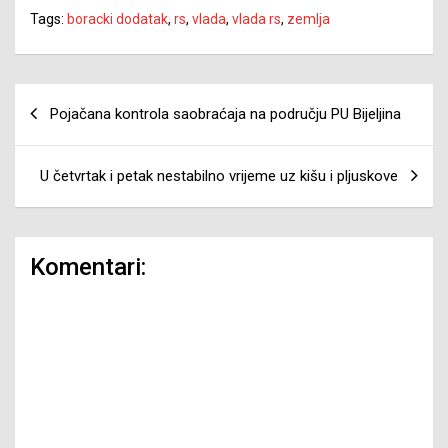
Tags:
boracki dodatak
,
rs
,
vlada
,
vlada rs
,
zemlja
Navigacija
Pojačana kontrola saobraćaja na području PU Bijeljina
članaka
U četvrtak i petak nestabilno vrijeme uz kišu i pljuskove
Komentari: