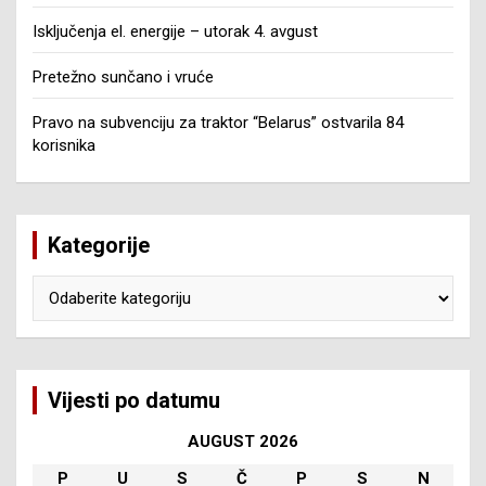
Isključenja el. energije – utorak 4. avgust
Pretežno sunčano i vruće
Pravo na subvenciju za traktor “Belarus” ostvarila 84
korisnika
Kategorije
Kategorije
Vijesti po datumu
AUGUST 2026
P
U
S
Č
P
S
N