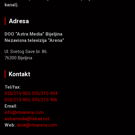
kanal).
Adresa
DOO “Astra Media” Bijeljina
Nezavisna televizija “Arena”
Ul. Svetog Save br. 86.
76300 Bijeljina
Kontakt
Tel/fax:
055/215-903;
055/215-904
055/215-905;
055/215-906
Email:
info@ntvarena.com
astramedia@telrad.net
Web:
desk@ntvarena.com