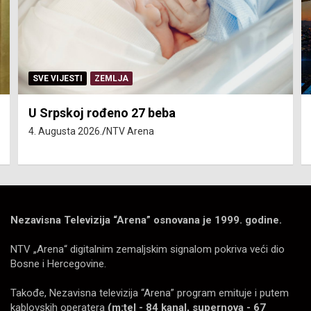
SVE VIJESTI
ZEMLJA
U Srpskoj rođeno 27 beba
4. Augusta 2026.
NTV Arena
Nezavisna Televizija “Arena” osnovana je 1999. godine.
NTV „Arena“ digitalnim zemaljskim signalom pokriva veći dio
Bosne i Hercegovine.
Takođe, Nezavisna televizija “Arena” program emituje i putem
kablovskih operatera
(m:tel - 84 kanal, supernova - 67