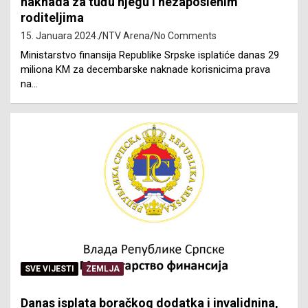
naknada za tuđu njegu i nezaposlenim
roditeljima
15. Januara 2024.
NTV Arena
No Comments
Ministarstvo finansija Republike Srpske isplatiće danas 29
miliona KM za decembarske naknade korisnicima prava
na…
SVE VIJESTI
ZEMLJA
Danas isplata boračkog dodatka i invalidnina,