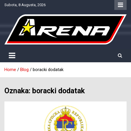
Skip
Subota, 8 Augusta, 2026
to
content
Provjereno. Tačno. Objektivno.
NTV Arena
Home
Blog
boracki dodatak
Oznaka:
boracki dodatak