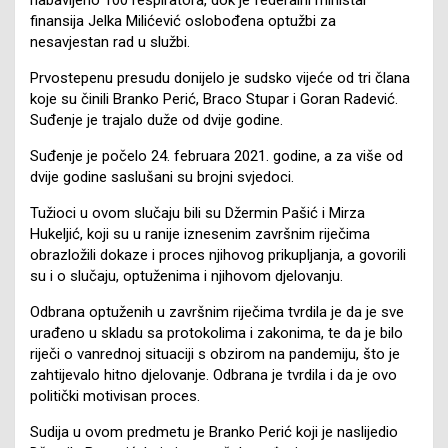
finansija Jelka Milićević oslobođena optužbi za
nesavjestan rad u službi.
Prvostepenu presudu donijelo je sudsko vijeće od tri člana
koje su činili Branko Perić, Braco Stupar i Goran Radević.
Suđenje je trajalo duže od dvije godine.
Suđenje je počelo 24. februara 2021. godine, a za više od
dvije godine saslušani su brojni svjedoci.
Tužioci u ovom slučaju bili su Džermin Pašić i Mirza
Hukeljić, koji su u ranije iznesenim završnim riječima
obrazložili dokaze i proces njihovog prikupljanja, a govorili
su i o slučaju, optuženima i njihovom djelovanju.
Odbrana optuženih u završnim riječima tvrdila je da je sve
urađeno u skladu sa protokolima i zakonima, te da je bilo
riječi o vanrednoj situaciji s obzirom na pandemiju, što je
zahtijevalo hitno djelovanje. Odbrana je tvrdila i da je ovo
politički motivisan proces.
Sudija u ovom predmetu je Branko Perić koji je naslijedio