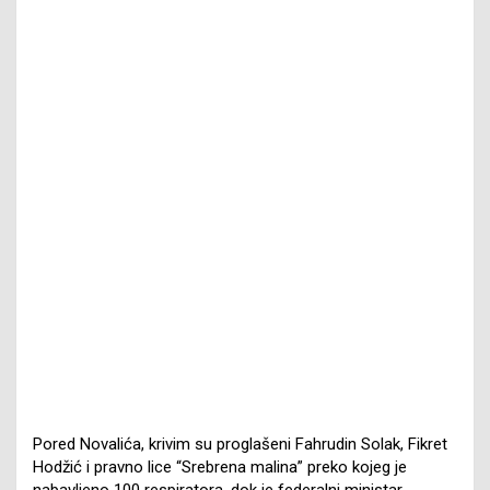
Pored Novalića, krivim su proglašeni Fahrudin Solak, Fikret
Hodžić i pravno lice “Srebrena malina” preko kojeg je
nabavljeno 100 respiratora, dok je federalni ministar