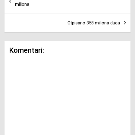
članaka
miliona
Otpisano 358 miliona duga
Komentari: