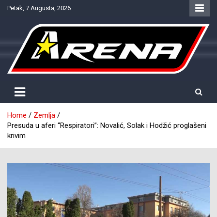
Skip
Petak, 7 Augusta, 2026
to
content
Provjereno. Tačno. Objektivno.
NTV Arena
Home
Zemlja
Presuda u aferi “Respiratori”: Novalić, Solak i Hodžić proglašeni
krivim