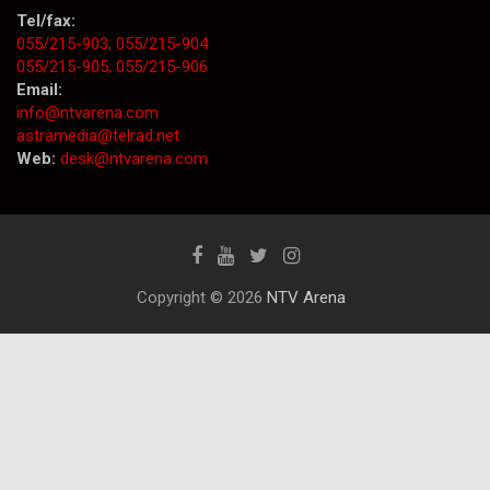
Tel/fax:
055/215-903;
055/215-904
055/215-905;
055/215-906
Email:
info@ntvarena.com
astramedia@telrad.net
Web:
desk@ntvarena.com
Copyright © 2026
NTV Arena