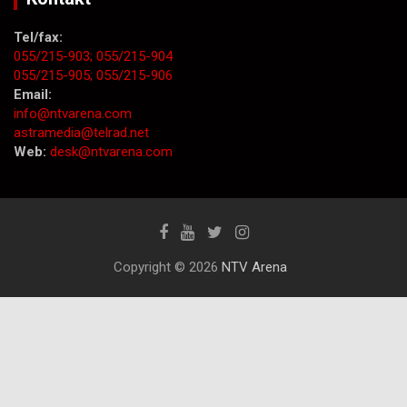
Tel/fax:
055/215-903;
055/215-904
055/215-905;
055/215-906
Email:
info@ntvarena.com
astramedia@telrad.net
Web:
desk@ntvarena.com
Copyright © 2026
NTV Arena