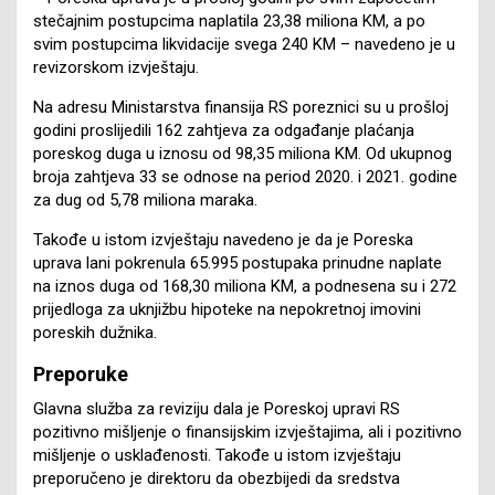
stečajnim postupcima naplatila 23,38 miliona KM, a po
svim postupcima likvidacije svega 240 KM – navedeno je u
revizorskom izvještaju.
Na adresu Ministarstva finansija RS poreznici su u prošloj
godini proslijedili 162 zahtjeva za odgađanje plaćanja
poreskog duga u iznosu od 98,35 miliona KM. Od ukupnog
broja zahtjeva 33 se odnose na period 2020. i 2021. godine
za dug od 5,78 miliona maraka.
Takođe u istom izvještaju navedeno je da je Poreska
uprava lani pokrenula 65.995 postupaka prinudne naplate
na iznos duga od 168,30 miliona KM, a podnesena su i 272
prijedloga za uknjižbu hipoteke na nepokretnoj imovini
poreskih dužnika.
Preporuke
Glavna služba za reviziju dala je Poreskoj upravi RS
pozitivno mišljenje o finansijskim izvještajima, ali i pozitivno
mišljenje o usklađenosti. Takođe u istom izvještaju
preporučeno je direktoru da obezbijedi da sredstva