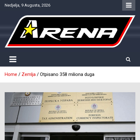
Skip
Nedjelja, 9 Augusta, 2026
to
content
Provjereno. Tačno. Objektivno.
NTV Arena
Home
Zemlja
Otpisano 358 miliona duga