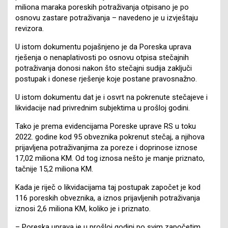
miliona maraka poreskih potraživanja otpisano je po
osnovu zastare potraživanja – navedeno je u izvještaju
revizora.
U istom dokumentu pojašnjeno je da Poreska uprava
rješenja o nenaplativosti po osnovu otpisa stečajnih
potraživanja donosi nakon što stečajni sudija zaključi
postupak i donese rješenje koje postane pravosnažno.
U istom dokumentu dat je i osvrt na pokrenute stečajeve i
likvidacije nad privrednim subjektima u prošloj godini.
Tako je prema evidencijama Poreske uprave RS u toku
2022. godine kod 95 obveznika pokrenut stečaj, a njihova
prijavljena potraživanjima za poreze i doprinose iznose
17,02 miliona KM. Od tog iznosa nešto je manje priznato,
tačnije 15,2 miliona KM.
Kada je riječ o likvidacijama taj postupak započet je kod
116 poreskih obveznika, a iznos prijavljenih potraživanja
iznosi 2,6 miliona KM, koliko je i priznato.
– Poreska uprava je u prošloj godini po svim započetim