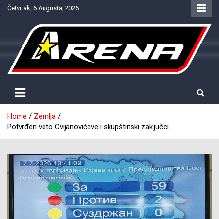
Skip
Četvrtak, 6 Augusta, 2026
to
content
Provjereno. Tačno. Objektivno.
NTV Arena
Home
Zemlja
Potvrđen veto Cvijanovićeve i skupštinski zaključci