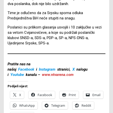
dva poslanika, dok nije bilo uzdržanih.
Time je odlučeno da za Srpsku sporna odluka
Predsjedništva BiH neće stupiti na snagu.
Poslanici su prilikom glasanja usvojili i 10 zaključke u vezi
sa vetom Cvijanovićeve, a koje su podržali poslanički
klubovi SNSD-a, SDS-a, PDP-a, SP-a, NPS-DNS-a,
Ujedinjene Srpske, SPS-a.
Pratite nas na
našoj
Facebook
i
Instagram
stranici,
X
nalogu
i
Youtube
kanalu –
www.ntvarena.com
Podijeli vijest:
X
Facebook
Print
Email
WhatsApp
Telegram
Reddit