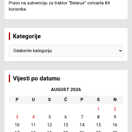
Pravo na subvenciju za traktor “Belarus” ostvarila 84
korisnika
Kategorije
Kategorije
Vijesti po datumu
AUGUST 2026
P
U
S
Č
P
S
N
1
2
3
4
5
6
7
8
9
10
11
12
13
14
15
16