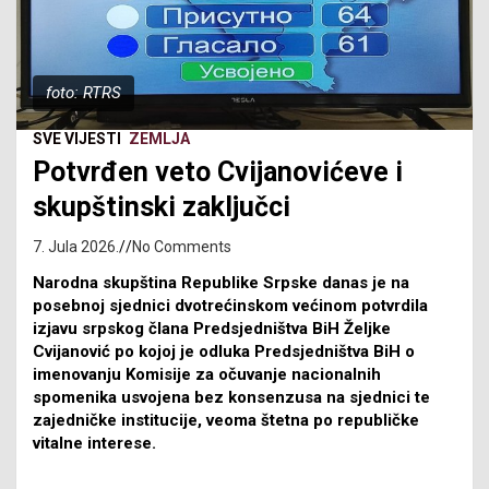
foto: RTRS
SVE VIJESTI
ZEMLJA
Potvrđen veto Cvijanovićeve i
skupštinski zaključci
7. Jula 2026.
No Comments
Narodna skupština Republike Srpske danas je na
posebnoj sjednici dvotrećinskom većinom potvrdila
izjavu srpskog člana Predsjedništva BiH Željke
Cvijanović po kojoj je odluka Predsjedništva BiH o
imenovanju Komisije za očuvanje nacionalnih
spomenika usvojena bez konsenzusa na sjednici te
zajedničke institucije, veoma štetna po republičke
vitalne interese.