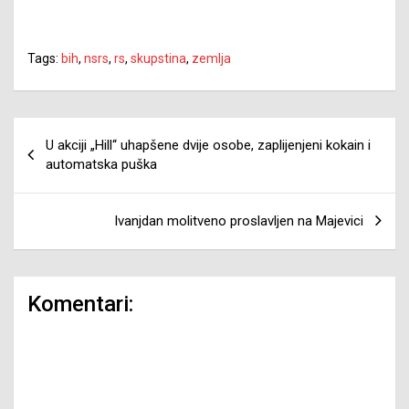
Tags:
bih
,
nsrs
,
rs
,
skupstina
,
zemlja
Navigacija
U akciji „Hill“ uhapšene dvije osobe, zaplijenjeni kokain i
članaka
automatska puška
Ivanjdan molitveno proslavljen na Majevici
Komentari: