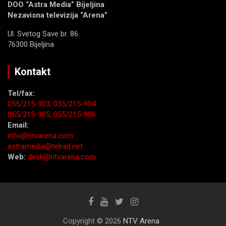
DOO “Astra Media” Bijeljina
Nezavisna televizija “Arena”
Ul. Svetog Save br. 86.
76300 Bijeljina
Kontakt
Tel/fax:
055/215-903;
055/215-904
055/215-905;
055/215-906
Email:
info@ntvarena.com
astramedia@telrad.net
Web:
desk@ntvarena.com
Copyright © 2026
NTV Arena