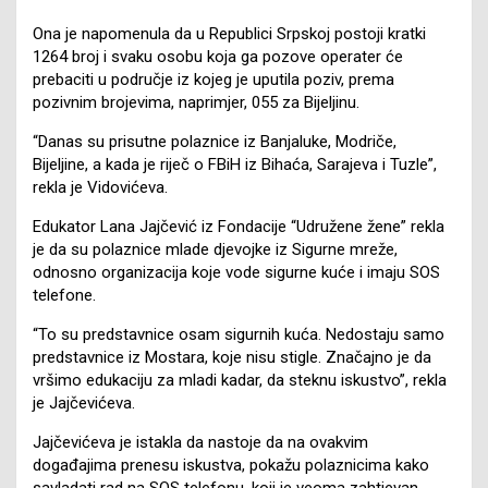
Ona je napomenula da u Republici Srpskoj postoji kratki
1264 broj i svaku osobu koja ga pozove operater će
prebaciti u područje iz kojeg je uputila poziv, prema
pozivnim brojevima, naprimjer, 055 za Bijeljinu.
“Danas su prisutne polaznice iz Banjaluke, Modriče,
Bijeljine, a kada je riječ o FBiH iz Bihaća, Sarajeva i Tuzle”,
rekla je Vidovićeva.
Edukator Lana Jajčević iz Fondacije “Udružene žene” rekla
je da su polaznice mlade djevojke iz Sigurne mreže,
odnosno organizacija koje vode sigurne kuće i imaju SOS
telefone.
“To su predstavnice osam sigurnih kuća. Nedostaju samo
predstavnice iz Mostara, koje nisu stigle. Značajno je da
vršimo edukaciju za mladi kadar, da steknu iskustvo”, rekla
je Jajčevićeva.
Jajčevićeva je istakla da nastoje da na ovakvim
događajima prenesu iskustva, pokažu polaznicima kako
savladati rad na SOS telefonu, koji je veoma zahtjevan