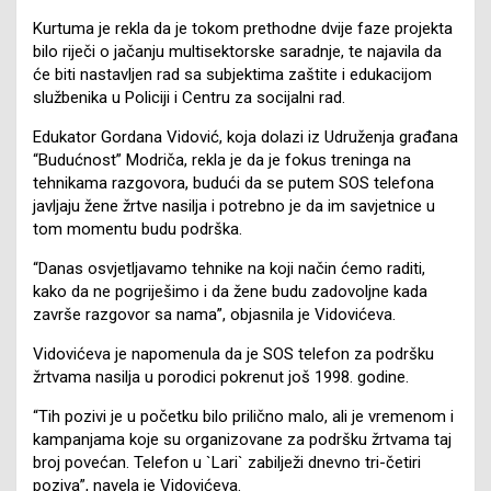
Kurtuma je rekla da je tokom prethodne dvije faze projekta
bilo riječi o jačanju multisektorske saradnje, te najavila da
će biti nastavljen rad sa subjektima zaštite i edukacijom
službenika u Policiji i Centru za socijalni rad.
Edukator Gordana Vidović, koja dolazi iz Udruženja građana
“Budućnost” Modriča, rekla je da je fokus treninga na
tehnikama razgovora, budući da se putem SOS telefona
javljaju žene žrtve nasilja i potrebno je da im savjetnice u
tom momentu budu podrška.
“Danas osvjetljavamo tehnike na koji način ćemo raditi,
kako da ne pogriješimo i da žene budu zadovoljne kada
završe razgovor sa nama”, objasnila je Vidovićeva.
Vidovićeva je napomenula da je SOS telefon za podršku
žrtvama nasilja u porodici pokrenut još 1998. godine.
“Tih pozivi je u početku bilo prilično malo, ali je vremenom i
kampanjama koje su organizovane za podršku žrtvama taj
broj povećan. Telefon u `Lari` zabilježi dnevno tri-četiri
poziva”, navela je Vidovićeva.