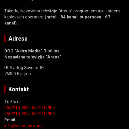
Takođe, Nezavisna televizija “Arena” program emituje i putem
kablovskih operatera
(m:tel - 84 kanal, supernova - 67
kanal).
Adresa
DOO “Astra Media” Bijeljina
Nezavisna televizija “Arena”
Ul. Svetog Save br. 86.
76300 Bijeljina
Kontakt
Tel/fax:
055/215-903;
055/215-904
055/215-905;
055/215-906
Email:
info@ntvarena.com