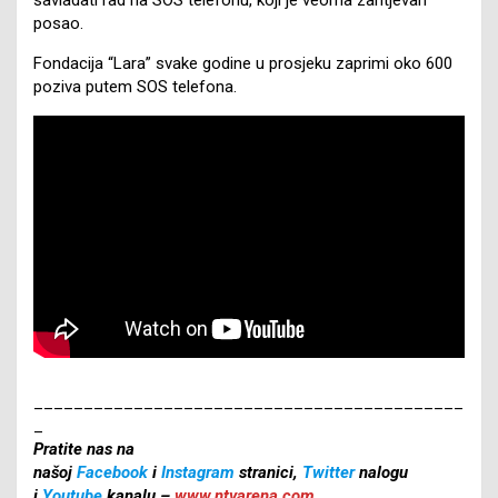
posao.
Fondacija “Lara” svake godine u prosjeku zaprimi oko 600
poziva putem SOS telefona.
___________________________________________
_
Pratite nas na
našoj
Facebook
i
Instagram
stranici,
Twitter
nalogu
i
Youtube
kanalu –
www.ntvarena.com