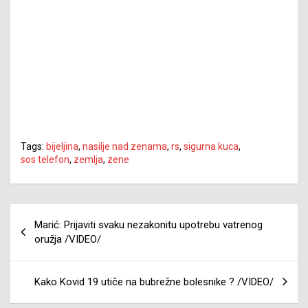
Tags:
bijeljina
,
nasilje nad zenama
,
rs
,
sigurna kuca
,
sos telefon
,
zemlja
,
zene
Navigacija
Marić: Prijaviti svaku nezakonitu upotrebu vatrenog
članaka
oružja /VIDEO/
Kako Kovid 19 utiče na bubrežne bolesnike ? /VIDEO/