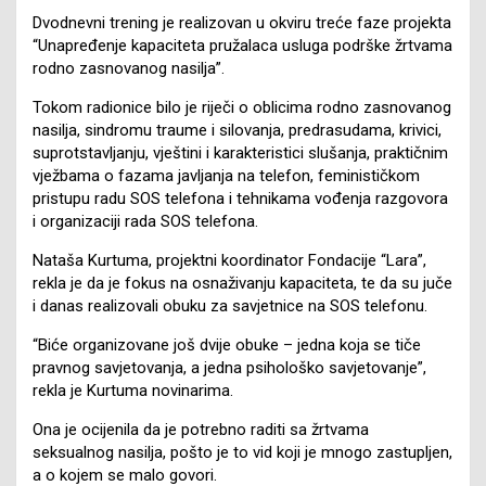
Dvodnevni trening je realizovan u okviru treće faze projekta
“Unapređenje kapaciteta pružalaca usluga podrške žrtvama
rodno zasnovanog nasilja”.
Tokom radionice bilo je riječi o oblicima rodno zasnovanog
nasilja, sindromu traume i silovanja, predrasudama, krivici,
suprotstavljanju, vještini i karakteristici slušanja, praktičnim
vježbama o fazama javljanja na telefon, feminističkom
pristupu radu SOS telefona i tehnikama vođenja razgovora
i organizaciji rada SOS telefona.
Nataša Kurtuma, projektni koordinator Fondacije “Lara”,
rekla je da je fokus na osnaživanju kapaciteta, te da su juče
i danas realizovali obuku za savjetnice na SOS telefonu.
“Biće organizovane još dvije obuke – jedna koja se tiče
pravnog savjetovanja, a jedna psihološko savjetovanje”,
rekla je Kurtuma novinarima.
Ona je ocijenila da je potrebno raditi sa žrtvama
seksualnog nasilja, pošto je to vid koji je mnogo zastupljen,
a o kojem se malo govori.