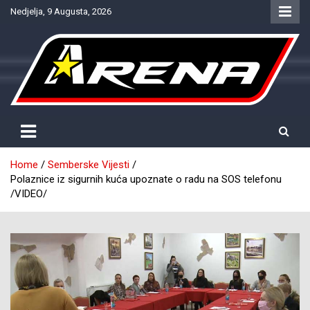
Skip
Nedjelja, 9 Augusta, 2026
to
content
Provjereno. Tačno. Objektivno.
NTV Arena
Home
Semberske Vijesti
Polaznice iz sigurnih kuća upoznate o radu na SOS telefonu
/VIDEO/