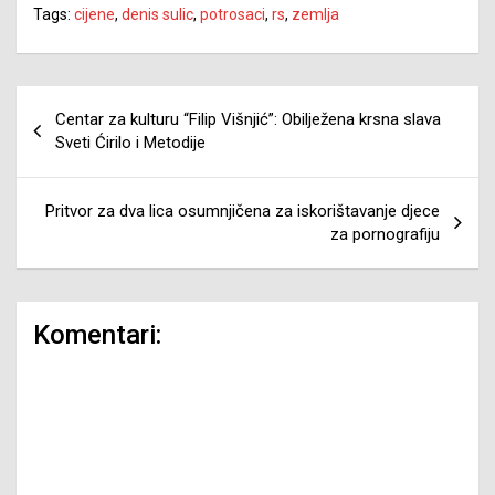
Tags:
cijene
,
denis sulic
,
potrosaci
,
rs
,
zemlja
Navigacija
Centar za kulturu “Filip Višnjić”: Obilježena krsna slava
članaka
Sveti Ćirilo i Metodije
Pritvor za dva lica osumnjičena za iskorištavanje djece
za pornografiju
Komentari: