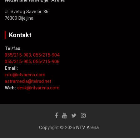
Nezavisna televizija “Arena”
Ul. Svetog Save br. 86.
76300 Bijeljina
Kontakt
Tel/fax:
055/215-903;
055/215-904
055/215-905;
055/215-906
Email:
info@ntvarena.com
astramedia@telrad.net
Web:
desk@ntvarena.com
Copyright © 2026
NTV Arena