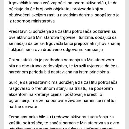
trgovačkih lanaca već započeli sa ovom aktivnošću, te da
očekuje da će broj ovih objekata i proizvoda koji su
obuhvaćeni akcijom rasti u narednim danima, saopšteno je
iz resornog ministarstva.
Predstavnici udruženja za zaštitu potrošača pozdravili su
ove aktivnosti Ministarstva trgovine i turizma, dodajući da
se nadaju da će svi trgovački lanci prepoznati njihov značaj
i uključiti se u ovu društveno odgovornu kampanju.
Oni su istakli da je prethodna saradnja sa Ministarstvom
bila na obostrano zadovoljstvo, te izrazili uvjerenje da će u
narednom periodu biti nastavljena na istim principima.
Šulić je sa predstavnicima udruženja za zaštitu potrošača
razgovarao o trenutnom stanju na tržištu, sa posebnim
akcentom na kretanje cijena i poštovanje uredbi o
ograničenju marže na osnovne životne namirnice i naftu i
naftne derivate.
Tema sastanka bile su i redovne aktivnosti udruženja za
zaštitu potrošača, te značaj saradnje Ministarstva sa ovim
udruženjima u omogućavanju edukacije i informisanosti