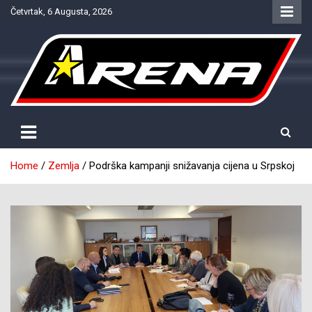
Skip
Četvrtak, 6 Augusta, 2026
to
content
Provjereno. Tačno. Objektivno.
NTV Arena
Home
Zemlja
Podrška kampanji snižavanja cijena u Srpskoj