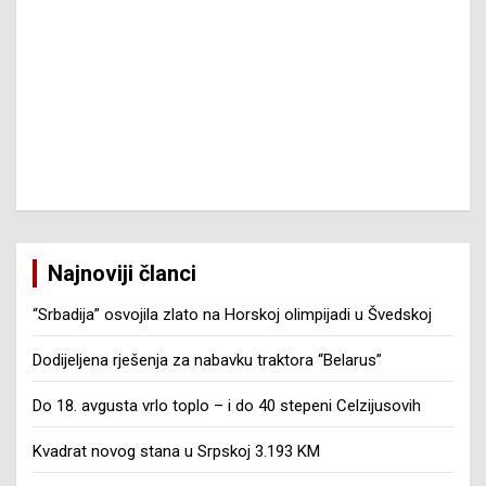
Najnoviji članci
“Srbadija” osvojila zlato na Horskoj olimpijadi u Švedskoj
Dodijeljena rješenja za nabavku traktora “Belarus”
Do 18. avgusta vrlo toplo – i do 40 stepeni Celzijusovih
Kvadrat novog stana u Srpskoj 3.193 KM