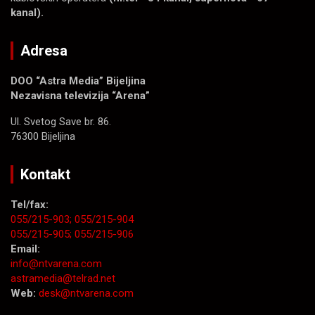
kanal).
Adresa
DOO “Astra Media” Bijeljina
Nezavisna televizija “Arena”
Ul. Svetog Save br. 86.
76300 Bijeljina
Kontakt
Tel/fax:
055/215-903;
055/215-904
055/215-905;
055/215-906
Email:
info@ntvarena.com
astramedia@telrad.net
Web:
desk@ntvarena.com