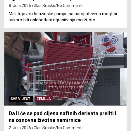
8. Jula 2026.
Glas Srpske
No Comments
Mali trgovci i benzinske pumpe na autoputevima mogli bi
uskoro biti oslobođeni ograničenja marži, što…
SVE VIJESTI
ZEMLJA
Da li će se pad cijena naftnih derivata preliti i
na osnovne životne namirnice
2. Jula 2026.
Glas Srpske
No Comments