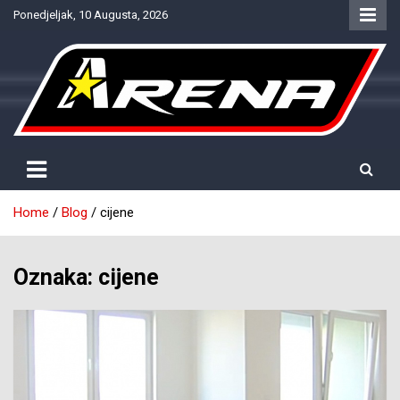
Skip
Ponedjeljak, 10 Augusta, 2026
to
content
Provjereno. Tačno. Objektivno.
NTV Arena
Home
Blog
cijene
Oznaka:
cijene