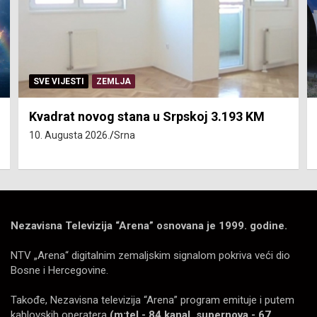
SVE VIJESTI
ZEMLJA
Kvadrat novog stana u Srpskoj 3.193 KM
10. Augusta 2026.
Srna
Nezavisna Televizija “Arena” osnovana je 1999. godine.
NTV „Arena“ digitalnim zemaljskim signalom pokriva veći dio
Bosne i Hercegovine.
Takođe, Nezavisna televizija “Arena” program emituje i putem
kablovskih operatera
(m:tel - 84 kanal, supernova - 67