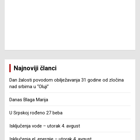
Najnoviji članci
Dan žalosti povodom obilježavanja 31 godine od zločina
nad srbima u “Oluji”
Danas Blaga Marija
U Srpskoj rođeno 27 beba
Isključenja vode – utorak 4. avgust
Isključenja el. energije – utorak 4. avgust