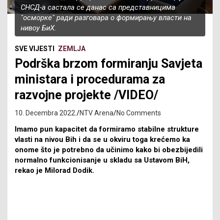
СНСД-а састала се данас са представницима
"осморке" ради разговара о формирању власти на
нивоу БиХ.
SVE VIJESTI
ZEMLJA
Podrška brzom formiranju Savjeta
ministara i procedurama za
razvojne projekte /VIDEO/
10. Decembra 2022.
NTV Arena
No Comments
Imamo pun kapacitet da formiramo stabilne strukture
vlasti na nivou Bih i da se u okviru toga krećemo ka
onome što je potrebno da učinimo kako bi obezbijedili
normalno funkcionisanje u skladu sa Ustavom BiH,
rekao je Milorad Dodik.