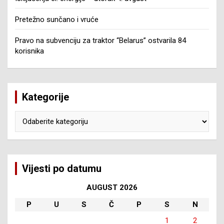
Pretežno sunčano i vruće
Pravo na subvenciju za traktor “Belarus” ostvarila 84
korisnika
Kategorije
Kategorije
Vijesti po datumu
AUGUST 2026
P
U
S
Č
P
S
N
1
2