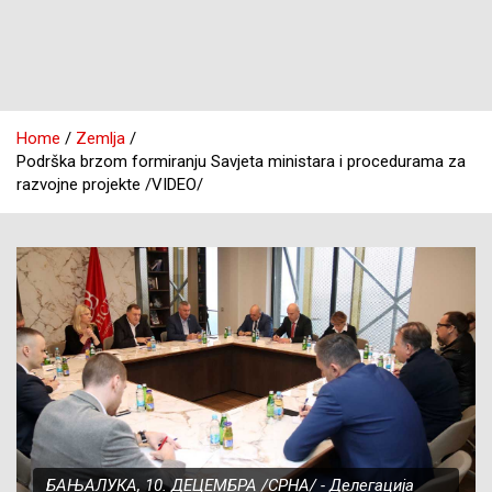
Home
Zemlja
Podrška brzom formiranju Savjeta ministara i procedurama za
razvojne projekte /VIDEO/
БАЊАЛУКА, 10. ДЕЦЕМБРА /СРНА/ - Делегација