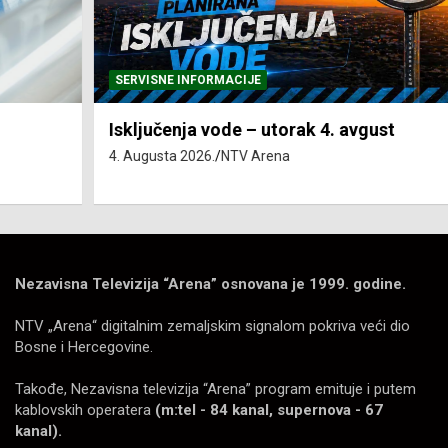
SERVISNE INFORMACIJE
Isključenja vode – utorak 4. avgust
4. Augusta 2026.
NTV Arena
Nezavisna Televizija “Arena” osnovana je 1999. godine.
NTV „Arena“ digitalnim zemaljskim signalom pokriva veći dio
Bosne i Hercegovine.
Takođe, Nezavisna televizija “Arena” program emituje i putem
kablovskih operatera
(m:tel - 84 kanal, supernova - 67
kanal).