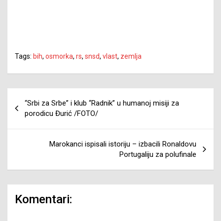
Tags:
bih
,
osmorka
,
rs
,
snsd
,
vlast
,
zemlja
Navigacija
“Srbi za Srbe” i klub “Radnik” u humanoj misiji za
članaka
porodicu Đurić /FOTO/
Marokanci ispisali istoriju – izbacili Ronaldovu
Portugaliju za polufinale
Komentari: