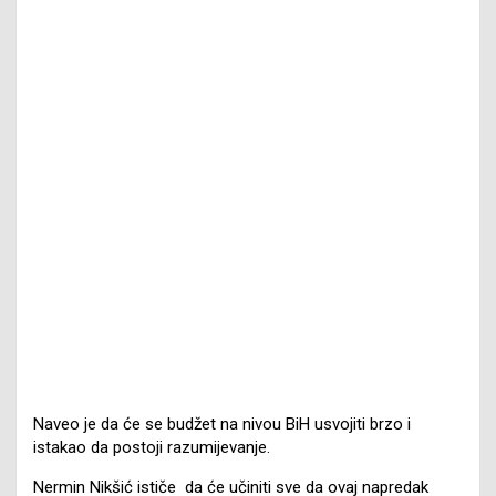
Naveo je da će se budžet na nivou BiH usvojiti brzo i
istakao da postoji razumijevanje.
Nermin Nikšić ističe da će učiniti sve da ovaj napredak