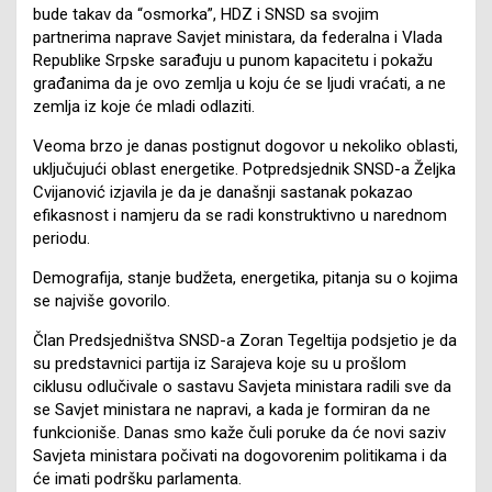
bude takav da “osmorka”, HDZ i SNSD sa svojim
partnerima naprave Savjet ministara, da federalna i Vlada
Republike Srpske sarađuju u punom kapacitetu i pokažu
građanima da je ovo zemlja u koju će se ljudi vraćati, a ne
zemlja iz koje će mladi odlaziti.
Veoma brzo je danas postignut dogovor u nekoliko oblasti,
uključujući oblast energetike. Potpredsjednik SNSD-a Željka
Cvijanović izjavila je da je današnji sastanak pokazao
efikasnost i namjeru da se radi konstruktivno u narednom
periodu.
Demografija, stanje budžeta, energetika, pitanja su o kojima
se najviše govorilo.
Član Predsjedništva SNSD-a Zoran Tegeltija podsjetio je da
su predstavnici partija iz Sarajeva koje su u prošlom
ciklusu odlučivale o sastavu Savjeta ministara radili sve da
se Savjet ministara ne napravi, a kada je formiran da ne
funkcioniše. Danas smo kaže čuli poruke da će novi saziv
Savjeta ministara počivati na dogovorenim politikama i da
će imati podršku parlamenta.