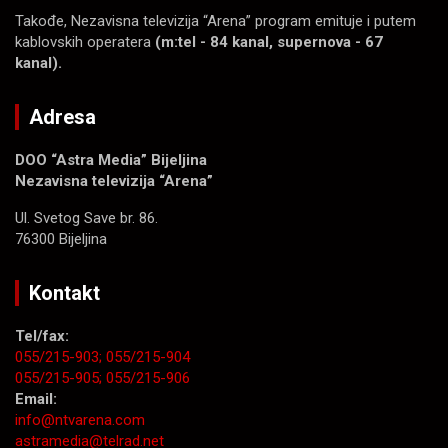
Takođe, Nezavisna televizija “Arena” program emituje i putem
kablovskih operatera
(m:tel - 84 kanal, supernova - 67
kanal).
Adresa
DOO “Astra Media” Bijeljina
Nezavisna televizija “Arena”
Ul. Svetog Save br. 86.
76300 Bijeljina
Kontakt
Tel/fax:
055/215-903;
055/215-904
055/215-905;
055/215-906
Email:
info@ntvarena.com
astramedia@telrad.net