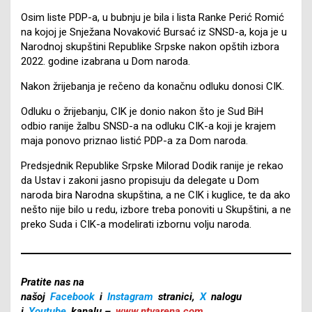
Osim liste PDP-a, u bubnju je bila i lista Ranke Perić Romić
na kojoj je Snježana Novaković Bursać iz SNSD-a, koja je u
Narodnoj skupštini Republike Srpske nakon opštih izbora
2022. godine izabrana u Dom naroda.
Nakon žrijebanja je rečeno da konačnu odluku donosi CIK.
Odluku o žrijebanju, CIK je donio nakon što je Sud BiH
odbio ranije žalbu SNSD-a na odluku CIK-a koji je krajem
maja ponovo priznao listić PDP-a za Dom naroda.
Predsjednik Republike Srpske Milorad Dodik ranije je rekao
da Ustav i zakoni jasno propisuju da delegate u Dom
naroda bira Narodna skupština, a ne CIK i kuglice, te da ako
nešto nije bilo u redu, izbore treba ponoviti u Skupštini, a ne
preko Suda i CIK-a modelirati izbornu volju naroda.
Pratite nas na
našoj
Facebook
i
Instagram
stranici,
X
nalogu
i
Youtube
kanalu –
www.ntvarena.com