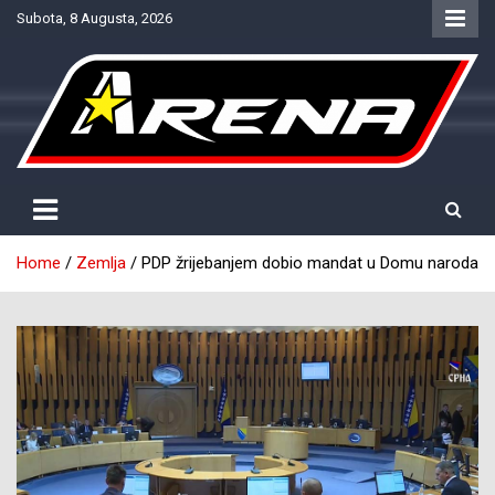
Skip
Subota, 8 Augusta, 2026
to
content
Provjereno. Tačno. Objektivno.
NTV Arena
Home
Zemlja
PDP žrijebanjem dobio mandat u Domu naroda