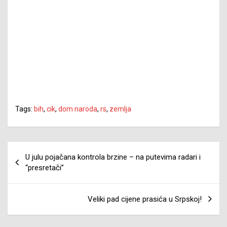
Tags:
bih
,
cik
,
dom naroda
,
rs
,
zemlja
Navigacija
U julu pojačana kontrola brzine – na putevima radari i
članaka
“presretači”
Veliki pad cijene prasića u Srpskoj!