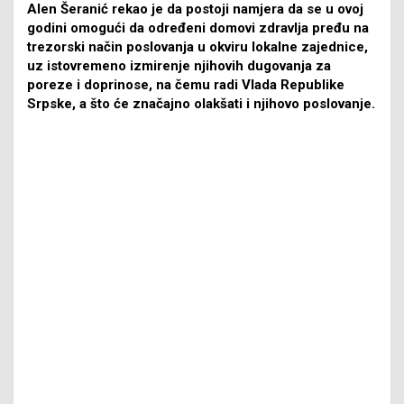
Alen Šeranić rekao je da postoji namjera da se u ovoj
godini omogući da određeni domovi zdravlja pređu na
trezorski način poslovanja u okviru lokalne zajednice,
uz istovremeno izmirenje njihovih dugovanja za
poreze i doprinose, na čemu radi Vlada Republike
Srpske, a što će značajno olakšati i njihovo poslovanje.