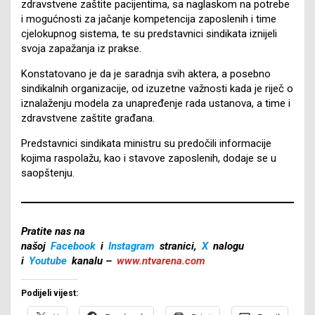
zdravstvene zaštite pacijentima, sa naglaskom na potrebe
i mogućnosti za jačanje kompetencija zaposlenih i time
cjelokupnog sistema, te su predstavnici sindikata iznijeli
svoja zapažanja iz prakse.
Konstatovano je da je saradnja svih aktera, a posebno
sindikalnih organizacije, od izuzetne važnosti kada je riječ o
iznalaženju modela za unapređenje rada ustanova, a time i
zdravstvene zaštite građana.
Predstavnici sindikata ministru su predočili informacije
kojima raspolažu, kao i stavove zaposlenih, dodaje se u
saopštenju.
Pratite nas na
našoj
Facebook
i
Instagram
stranici,
X
nalogu
i
Youtube
kanalu –
www.ntvarena.com
Podijeli vijest: