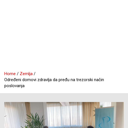
Home
Zemlja
Određeni domovi zdravlja da pređu na trezorski način
poslovanja