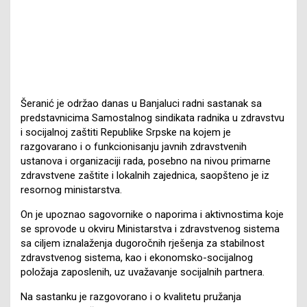
Šeranić je održao danas u Banjaluci radni sastanak sa
predstavnicima Samostalnog sindikata radnika u zdravstvu
i socijalnoj zaštiti Republike Srpske na kojem je
razgovarano i o funkcionisanju javnih zdravstvenih
ustanova i organizaciji rada, posebno na nivou primarne
zdravstvene zaštite i lokalnih zajednica, saopšteno je iz
resornog ministarstva.
On je upoznao sagovornike o naporima i aktivnostima koje
se sprovode u okviru Ministarstva i zdravstvenog sistema
sa ciljem iznalaženja dugoročnih rješenja za stabilnost
zdravstvenog sistema, kao i ekonomsko-socijalnog
položaja zaposlenih, uz uvažavanje socijalnih partnera.
Na sastanku je razgovorano i o kvalitetu pružanja