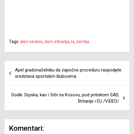
Tags:
alen seranic
,
dom zdravlja
,
rs
,
zemlja
Navigacija
Apel gradonačelniku da započne proceduru raspodjele
članaka
sredstava sportskim klubovima
Dodik: Srpska, kao i Srbi na Kosovu, pod pritiskom SAD,
Britanije i EU /VIDEO/
Komentari: