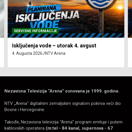
SERVISNE INFORMACIJE
Isključenja vode – utorak 4. avgust
4. Augusta 2026.
NTV Arena
Nezavisna Televizija “Arena” osnovana je 1999. godine.
NTV „Arena“ digitalnim zemaljskim signalom pokriva veći dio
Bosne i Hercegovine.
Takođe, Nezavisna televizija “Arena” program emituje i putem
kablovskih operatera
(m:tel - 84 kanal, supernova - 67