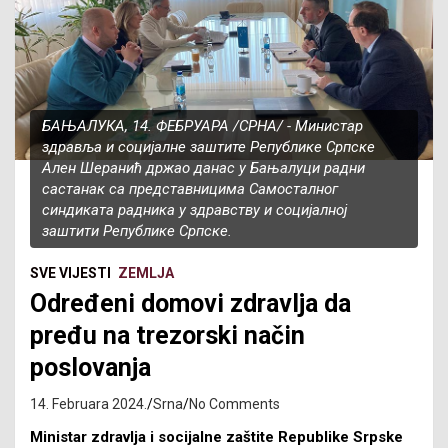
БАЊАЛУКА, 14. ФЕБРУАРА /СРНА/ - Министар
здравља и социјалне заштите Републике Српске
Ален Шеранић држао данас у Бањалуци радни
састанак са представницима Самосталног
синдиката радника у здравству и социјалној
заштити Републике Српске.
SVE VIJESTI
ZEMLJA
Određeni domovi zdravlja da
pređu na trezorski način
poslovanja
14. Februara 2024.
Srna
No Comments
Ministar zdravlja i socijalne zaštite Republike Srpske