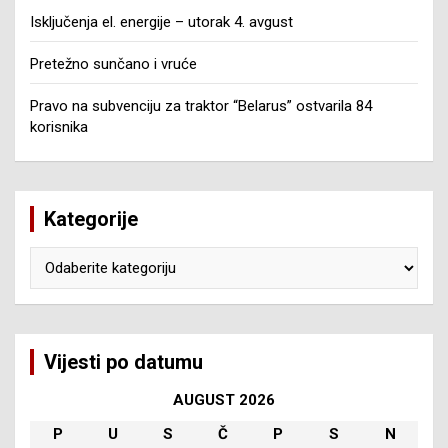
Isključenja el. energije – utorak 4. avgust
Pretežno sunčano i vruće
Pravo na subvenciju za traktor “Belarus” ostvarila 84
korisnika
Kategorije
Kategorije
Vijesti po datumu
AUGUST 2026
P
U
S
Č
P
S
N