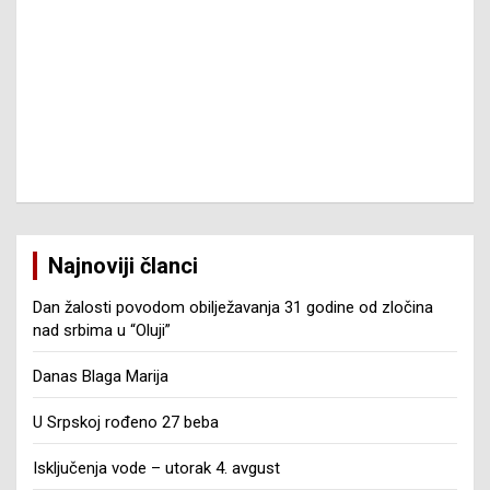
Najnoviji članci
Dan žalosti povodom obilježavanja 31 godine od zločina
nad srbima u “Oluji”
Danas Blaga Marija
U Srpskoj rođeno 27 beba
Isključenja vode – utorak 4. avgust