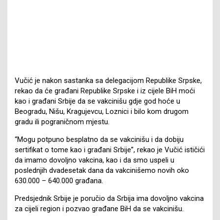
Vučić je nakon sastanka sa delegacijom Republike Srpske,
rekao da će građani Republike Srpske i iz cijele BiH moći
kao i građani Srbije da se vakcinišu gdje god hoće u
Beogradu, Nišu, Kragujevcu, Loznici i bilo kom drugom
gradu ili pograničnom mjestu.
“Mogu potpuno besplatno da se vakcinišu i da dobiju
sertifikat o tome kao i građani Srbije”, rekao je Vučić ističići
da imamo dovoljno vakcina, kao i da smo uspeli u
poslednjih dvadesetak dana da vakcinišemo novih oko
630.000 – 640.000 građana.
Predsjednik Srbije je poručio da Srbija ima dovoljno vakcina
za cijeli region i pozvao građane BiH da se vakcinišu.