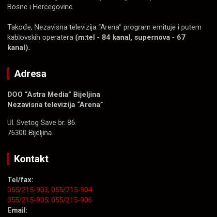
Bosne i Hercegovine.
Takođe, Nezavisna televizija “Arena” program emituje i putem
kablovskih operatera
(m:tel - 84 kanal, supernova - 67
kanal).
Adresa
DOO “Astra Media” Bijeljina
Nezavisna televizija “Arena”
Ul. Svetog Save br. 86.
76300 Bijeljina
Kontakt
Tel/fax:
055/215-903;
055/215-904
055/215-905;
055/215-906
Email: