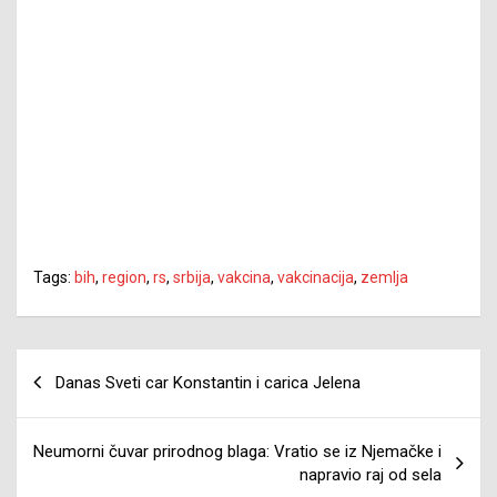
Tags:
bih
,
region
,
rs
,
srbija
,
vakcina
,
vakcinacija
,
zemlja
Navigacija
Danas Sveti car Konstantin i carica Jelena
članaka
Neumorni čuvar prirodnog blaga: Vratio se iz Njemačke i
napravio raj od sela