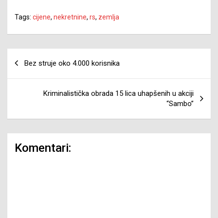
Tags:
cijene
,
nekretnine
,
rs
,
zemlja
Navigacija
Bez struje oko 4.000 korisnika
članaka
Kriminalistička obrada 15 lica uhapšenih u akciji
“Sambo”
Komentari: