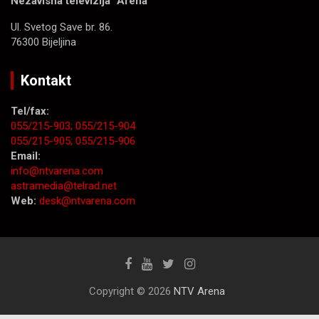
Nezavisna televizija “Arena”
Ul. Svetog Save br. 86.
76300 Bijeljina
Kontakt
Tel/fax:
055/215-903;
055/215-904
055/215-905;
055/215-906
Email:
info@ntvarena.com
astramedia@telrad.net
Web:
desk@ntvarena.com
Copyright © 2026
NTV Arena