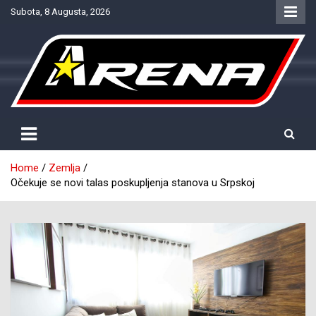
Skip
Subota, 8 Augusta, 2026
to
content
Provjereno. Tačno. Objektivno.
NTV Arena
Home
Zemlja
Očekuje se novi talas poskupljenja stanova u Srpskoj