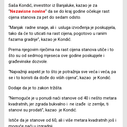
Saša Kondić, investitor iz Banjaluke, kazao je za
“
Nezavisne novine
” da se do kraj godine očekuje rast
cijena stanova za pet do sedam odsto.
“Manjak radne snage, ali i usluga izvođenja je poskupjela,
tako da će to uticati na rast cijena, pogotovo u ranim
fazama gradnje”, kazao je Kondić.
Prema njegovim riječima na rast cijena stanova utiče i to
što su od sedmog mjeseca ove godine poskupjele i
građevinske dozvole.
“Najvažniji aspekt je to što je potražnja sve veća i veća, pa
se i to koristi da dođe do viših cijena”, kazao je Kondić.
Dodaje da je to zakon tržišta.
“Nemoguće je u ponudi naći stanove od 40 i nešto metara
kvadratnih, jer zgrada bukvalno i ne izađe iz zemlje, ti
stanovi su prodati”, kazao je Kondić.
Ističe da je stanove od 60, ali i više metara kvadratnih još i
moguće naći u izgradnji.