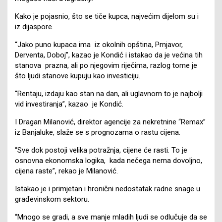
Kako je pojasnio, što se tiče kupca, najvećim dijelom su i
iz dijaspore.
“Jako puno kupaca ima iz okolnih opština, Prnjavor,
Derventa, Doboj”, kazao je Kondić i istakao da je većina tih
stanova prazna, ali po njegovim riječima, razlog tome je
što ljudi stanove kupuju kao investiciju.
“Rentaju, izdaju kao stan na dan, ali uglavnom to je najbolji
vid investiranja”, kazao je Kondić.
I Dragan Milanović, direktor agencije za nekretnine “Remax”
iz Banjaluke, slaže se s prognozama o rastu cijena.
“Sve dok postoji velika potražnja, cijene će rasti. To je
osnovna ekonomska logika, kada nečega nema dovoljno,
cijena raste”, rekao je Milanović.
Istakao je i primjetan i hronični nedostatak radne snage u
građevinskom sektoru.
“Mnogo se gradi, a sve manje mladih ljudi se odlučuje da se