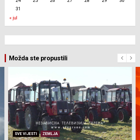
24
25
26
27
28
29
30
31
« jul
Možda ste propustili
SVE VIJESTI
ZEMLJA