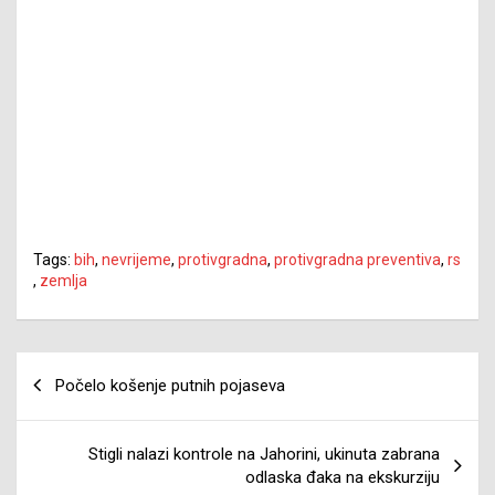
Tags:
bih
,
nevrijeme
,
protivgradna
,
protivgradna preventiva
,
rs
,
zemlja
Navigacija
Počelo košenje putnih pojaseva
članaka
Stigli nalazi kontrole na Jahorini, ukinuta zabrana
odlaska đaka na ekskurziju