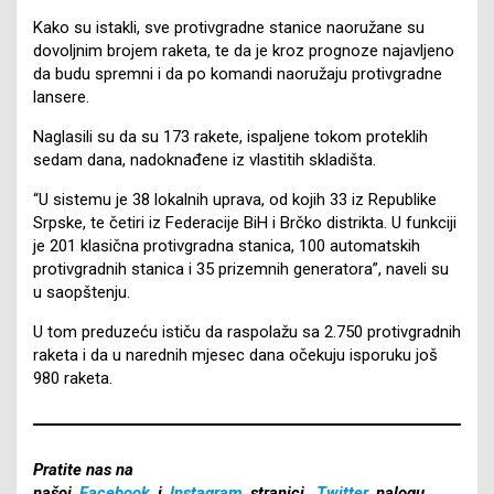
Kako su istakli, sve protivgradne stanice naoružane su
dovoljnim brojem raketa, te da je kroz prognoze najavljeno
da budu spremni i da po komandi naoružaju protivgradne
lansere.
Naglasili su da su 173 rakete, ispaljene tokom proteklih
sedam dana, nadoknađene iz vlastitih skladišta.
“U sistemu je 38 lokalnih uprava, od kojih 33 iz Republike
Srpske, te četiri iz Federacije BiH i Brčko distrikta. U funkciji
je 201 klasična protivgradna stanica, 100 automatskih
protivgradnih stanica i 35 prizemnih generatora”, naveli su
u saopštenju.
U tom preduzeću ističu da raspolažu sa 2.750 protivgradnih
raketa i da u narednih mjesec dana očekuju isporuku još
980 raketa.
Pratite nas na
našoj
Facebook
i
Instagram
stranici,
Twitter
nalogu