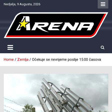
Skip
Nedjelja, 9 Augusta, 2026
to
content
Provjereno. Tačno. Objektivno.
NTV Arena
Home
Zemlja
Očekuje se nevrijeme poslije 15.00 časova