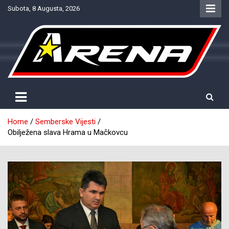
Skip
Subota, 8 Augusta, 2026
to
content
Provjereno. Tačno. Objektivno.
NTV Arena
Home
Semberske Vijesti
Obilježena slava Hrama u Mačkovcu