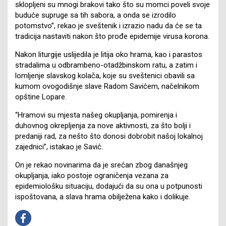
sklopljeni su mnogi brakovi tako što su momci poveli svoje
buduće supruge sa tih sabora, a onda se izrodilo
potomstvo”, rekao je sveštenik i izrazio nadu da će se ta
tradicija nastaviti nakon što prođe epidemije virusa korona.
Nakon liturgije uslijedila je litija oko hrama, kao i parastos
stradalima u odbrambeno-otadžbinskom ratu, a zatim i
lomljenje slavskog kolača, koje su sveštenici obavili sa
kumom ovogodišnje slave Radom Savićem, načelnikom
opštine Lopare.
“Hramovi su mjesta našeg okupljanja, pomirenja i
duhovnog okrepljenja za nove aktivnosti, za što bolji i
predaniji rad, za nešto što donosi dobrobit našoj lokalnoj
zajednici”, istakao je Savić.
On je rekao novinarima da je srećan zbog današnjeg
okupljanja, iako postoje ograničenja vezana za
epidemiološku situaciju, dodajući da su ona u potpunosti
ispoštovana, a slava hrama obilježena kako i dolikuje.