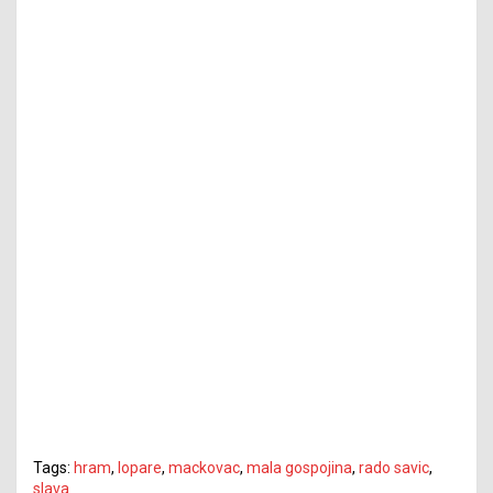
Tags:
hram
,
lopare
,
mackovac
,
mala gospojina
,
rado savic
,
slava