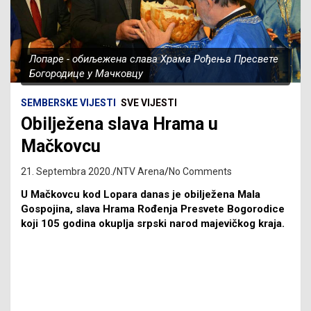
Лопаре - обиљежена слава Храма Рођења Пресвете
Богородице у Мачковцу
SEMBERSKE VIJESTI
SVE VIJESTI
Obilježena slava Hrama u
Mačkovcu
21. Septembra 2020.
NTV Arena
No Comments
U Mačkovcu kod Lopara danas je obilježena Mala
Gospojina, slava Hrama Rođenja Presvete Bogorodice
koji 105 godina okuplja srpski narod majevičkog kraja.