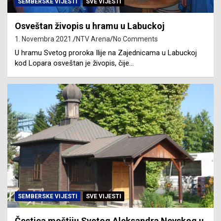
SEMBERSKE VIJESTI
SVE VIJESTI
Osveštan živopis u hramu u Labuckoj
1. Novembra 2021.
NTV Arena
No Comments
U hramu Svetog proroka Ilije na Zajednicama u Labuckoj
kod Lopara osveštan je živopis, čije…
SEMBERSKE VIJESTI
SVE VIJESTI
Čestica moštiju Svetog Aleksandra Nevskog u