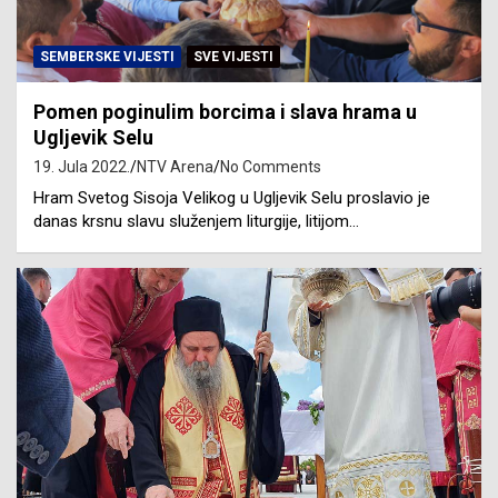
SEMBERSKE VIJESTI
SVE VIJESTI
Pomen poginulim borcima i slava hrama u
Ugljevik Selu
19. Jula 2022.
NTV Arena
No Comments
Hram Svetog Sisoja Velikog u Ugljevik Selu proslavio je
danas krsnu slavu služenjem liturgije, litijom…