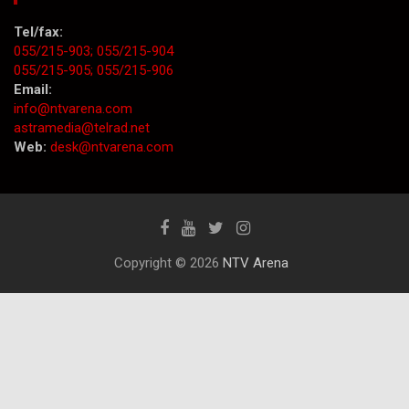
Tel/fax:
055/215-903;
055/215-904
055/215-905;
055/215-906
Email:
info@ntvarena.com
astramedia@telrad.net
Web:
desk@ntvarena.com
Copyright © 2026
NTV Arena