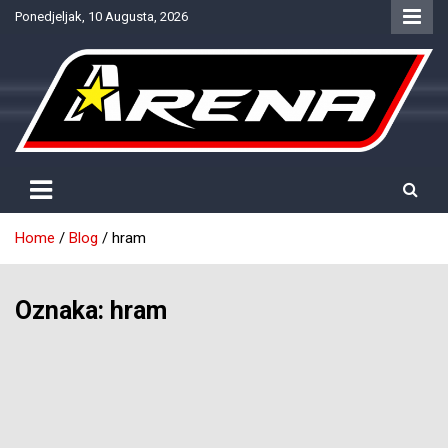
Skip
Ponedjeljak, 10 Augusta, 2026
to
content
Provjereno. Tačno. Objektivno.
NTV Arena
Home
Blog
hram
Oznaka:
hram