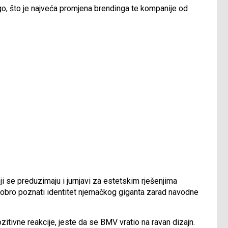
o, što je najveća promjena brendinga te kompanije od
ji se preduzimaju i jurnjavi za estetskim rješenjima
 dobro poznati identitet njemačkog giganta zarad navodne
ozitivne reakcije, jeste da se BMV vratio na ravan dizajn.