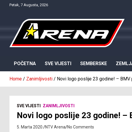
Skip
Petak, 7 Augusta, 2026
to
content
Provjereno. Tačno. Objektivno.
NTV Arena
POČETNA
SVE VIJESTI
SEMBERSKE
ZEMLJ
Home
Zanimljivosti
Novi logo poslije 23 godine! – BMV 
SVE VIJESTI
ZANIMLJIVOSTI
Novi logo poslije 23 godine! –
5. Marta 2020.
NTV Arena
No Comments