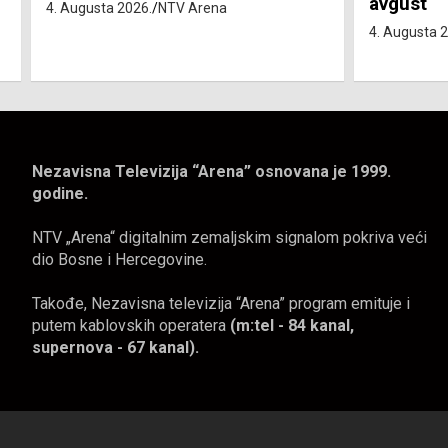
avgust
4. avgus
4. Augusta 2026.
NTV Arena
4. Augusta
Nezavisna Televizija “Arena” osnovana je 1999.
godine.
NTV „Arena“ digitalnim zemaljskim signalom pokriva veći
dio Bosne i Hercegovine.
Takođe, Nezavisna televizija “Arena” program emituje i
putem kablovskih operatera
(m:tel - 84 kanal,
supernova - 67 kanal).