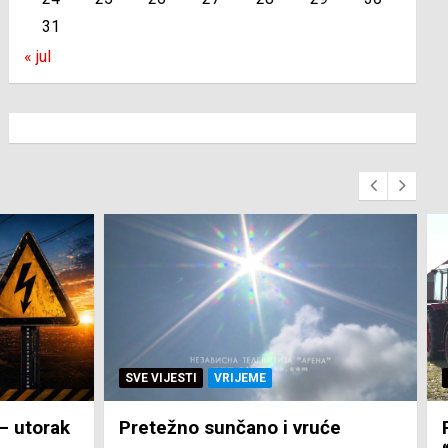
31
« jul
SVE VIJESTI
ZEMLJA
uće
Pravo na subvenciju za traktor