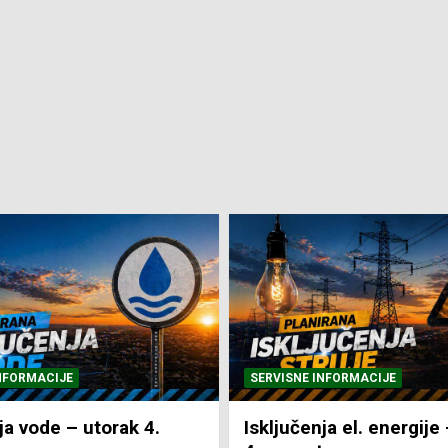
 INFORMACIJE
SVE VIJESTI
VRIJEME
nja el. energije – utorak
Pretežno sunčano i vr