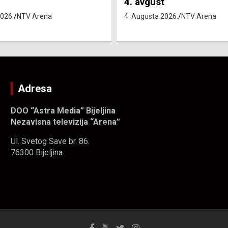
t
4. Augusta 2026.
NTV Arena
 2026.
NTV Arena
Adresa
DOO “Astra Media” Bijeljina
Nezavisna televizija “Arena”
Ul. Svetog Save br. 86.
76300 Bijeljina