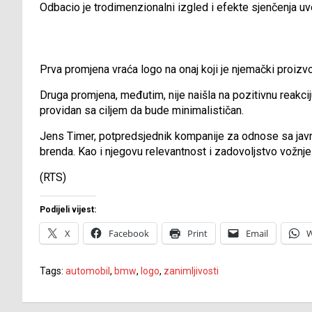
Odbacio je trodimenzionalni izgled i efekte sjenčenja u
Prva promjena vraća logo na onaj koji je njemački proizv
Druga promjena, međutim, nije naišla na pozitivnu reakci
providan sa ciljem da bude minimalističan.
Jens Timer, potpredsjednik kompanije za odnose sa javn
brenda. Kao i njegovu relevantnost i zadovoljstvo vožnje
(RTS)
Podijeli vijest:
X
Facebook
Print
Email
W
Tags:
automobil
,
bmw
,
logo
,
zanimljivosti