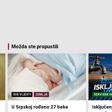
Možda ste propustili
SERVISNE INFORMACIJE
SERVISNE
Isključenja vode – utorak 4.
Isključe