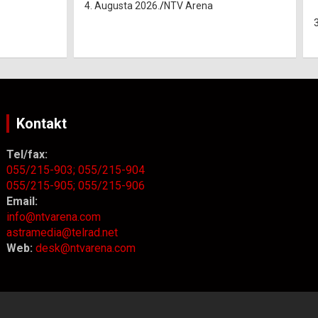
“Belarus” ostvarila 84 korisnika
3. Augusta 2026.
NTV Arena
Kontakt
Tel/fax:
055/215-903;
055/215-904
055/215-905;
055/215-906
Email:
info@ntvarena.com
astramedia@telrad.net
Web:
desk@ntvarena.com