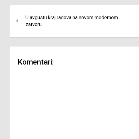
Navigacija
U avgustu kraj radova na novom modernom
članaka
zatvoru
Komentari: