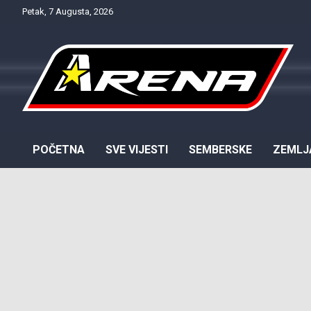
Skip
Petak, 7 Augusta, 2026
to
content
Provjereno. Tačno. Objektivno.
NTV Arena
POČETNA
SVE VIJESTI
SEMBERSKE
ZEMLJ