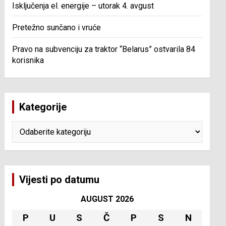
Isključenja el. energije – utorak 4. avgust
Pretežno sunčano i vruće
Pravo na subvenciju za traktor “Belarus” ostvarila 84
korisnika
Kategorije
Kategorije
Vijesti po datumu
AUGUST 2026
P
U
S
Č
P
S
N