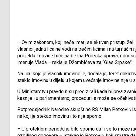
– Ovim zakonom, koji neće imati selektivan pristup, želi 
vlasnici jedna lica ne vodi na trećim licima i na taj nači
porijekla imovine biće nadležna Poreska uprava, odnosn
imenuje Vlada – rekla je Džombićeva za “Glas Srpske”.
Na licu koje je vlasnik imovine je, dodala je, teret doka
steklo imovinu u dijelu u kojem uvećanje imovine nije u s
U Ministarstvu pravde nisu precizirali kada bi prva zvan
kasnije i u parlamentarnoj proceduri, a može se očekivati
Potpredsjednik Narodne skupštine RS Milan Petković ist
na koji je stekao imovinu i to nije sporno.
– U proteklom periodu je bilo sporno da li se to može rad
ozbiljnog dogovora – istakao je Petković, koji smatra da