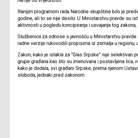
hartije od vrijednosti.
Ranijim programom rada Narodne skupštine bilo je predv
godine, ali to se nije desilo. U Ministarstvu pravde su is
aktivnosti u pogledu koncipiranja i usvajanja tog zakona, a
Službenica za odnose s javnošću u Ministarstvu pravde 
radne verzije rukovodili propisima iz zemalja u regionu, u
Zakon, kako je istakla za “Glas Srpske” nije selektivan
grupe građana kao što su imenovana i postavljena lica, no
kako je dodala, svi građani Srpske, prema njenom Ustavu 
sloboda, jednaki pred zakonom.