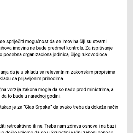
se spriječiti mogućnost da se imovina čiji su stvarni
n njihova imovina ne bude predmet kontrola. Za ispitivanje
o posebna organizaciona jedinica, čijeg rukovodioca
zivanja da je u skladu sa relevantnim zakonskim propisima
kladu sa prijavljenim prihodima.
ična verzija zakona mogla da se nađe pred ministrima, a
 da to bude u narednoj godini.
akao je za “Glas Srpske” da svako treba da dokaže način
iti retroaktivno ili ne. Treba nam zdrava osnova i na bazi
 je došlo vrijeme da se u Skupštini važni zakoni donose