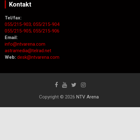
Kontakt
Tel/fax:
055/215-903;
055/215-904
055/215-905;
055/215-906
Email:
info@ntvarena.com
astramedia@telrad.net
Web:
desk@ntvarena.com
Copyright © 2026
NTV Arena