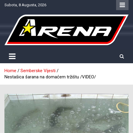
Skip
Subota, 8 Augusta, 2026
to
content
Provjereno. Tačno. Objektivno.
NTV Arena
Home
Semberske Vijesti
Nestašica šarana na domaćem tržištu /VIDEO/