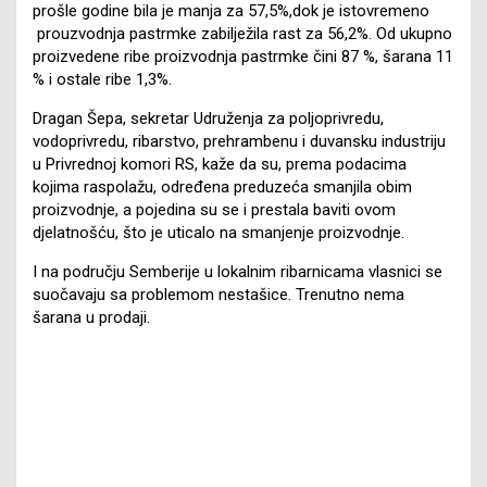
prošle godine bila je manja za 57,5%,dok je istovremeno
prouzvodnja pastrmke zabilježila rast za 56,2%. Od ukupno
proizvedene ribe proizvodnja pastrmke čini 87 %, šarana 11
% i ostale ribe 1,3%.
Dragan Šepa, sekretar Udruženja za poljoprivredu,
vodoprivredu, ribarstvo, prehrambenu i duvansku industriju
u Privrednoj komori RS, kaže da su, prema podacima
kojima raspolažu, određena preduzeća smanjila obim
proizvodnje, a pojedina su se i prestala baviti ovom
djelatnošću, što je uticalo na smanjenje proizvodnje.
I na području Semberije u lokalnim ribarnicama vlasnici se
suočavaju sa problemom nestašice. Trenutno nema
šarana u prodaji.