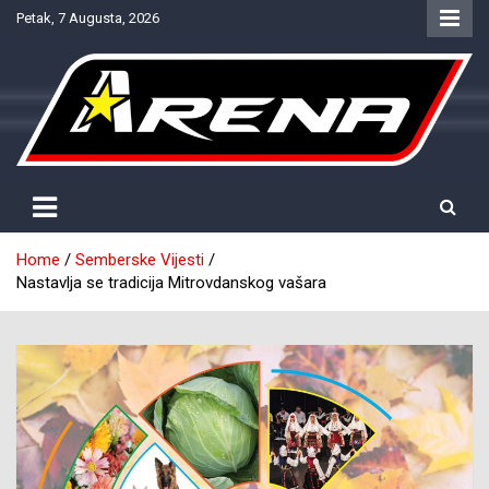
Skip
Petak, 7 Augusta, 2026
to
content
Provjereno. Tačno. Objektivno.
NTV Arena
Home
Semberske Vijesti
Nastavlja se tradicija Mitrovdanskog vašara