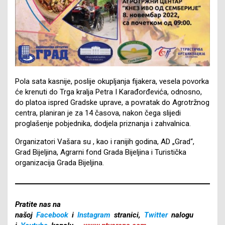
Pola sata kasnije, poslije okupljanja fijakera, vesela povorka
će krenuti do Trga kralja Petra I Karađorđevića, odnosno,
do platoa ispred Gradske uprave, a povratak do Agrotržnog
centra, planiran je za 14 časova, nakon čega slijedi
proglašenje pobjednika, dodjela priznanja i zahvalnica.
Organizatori Vašara su , kao i ranijih godina, AD „Grad“,
Grad Bijeljina, Agrarni fond Grada Bijeljina i Turistička
organizacija Grada Bijeljina.
Pratite nas na
našoj
Facebook
i
Instagram
stranici,
Twitter
nalogu