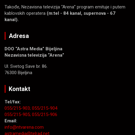
Takođe, Nezavisna televizija “Arena” program emituje i putem
kablovskih operatera
(m:tel - 84 kanal, supernova - 67
kanal).
Adresa
DOO “Astra Media” Bijeljina
Nezavisna televizija “Arena”
Ul. Svetog Save br. 86.
76300 Bijeljina
Kontakt
Tel/fax:
055/215-903;
055/215-904
055/215-905;
055/215-906
Email:
info@ntvarena.com
astramedia@telrad.net