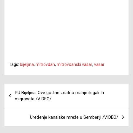
Tags:
bijeljina
,
mitrovdan
,
mitrovdanski vasar
,
vasar
Navigacija
PU Bijeljina: Ove godine znatno manje ilegalnih
članaka
migranata /VIDEO/
Uređenje kanalske mreže u Semberiji /VIDEO/