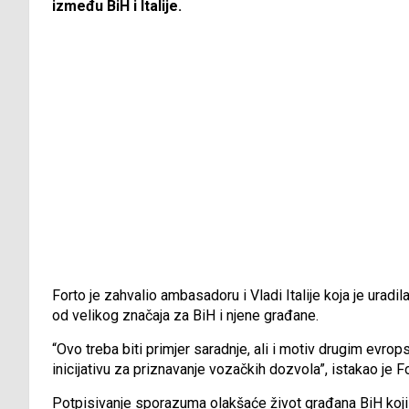
između BiH i Italije.
Forto je zahvalio ambasadoru i Vladi Italije koja je uradil
od velikog značaja za BiH i njene građane.
“Ovo treba biti primjer saradnje, ali i motiv drugim evr
inicijativu za priznavanje vozačkih dozvola”, istakao je Fo
Potpisivanje sporazuma olakšaće život građana BiH koji ž