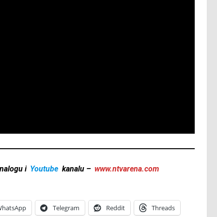
nalogu i
Youtube
kanalu –
www.ntvarena.com
hatsApp
Telegram
Reddit
Threads