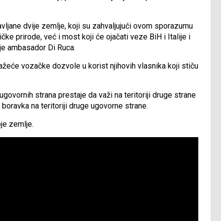
vljane dvije zemlje, koji su zahvaljujući ovom sporazumu
ke prirode, već i most koji će ojačati veze BiH i Italije i
 je ambasador Di Ruca.
eće vozačke dozvole u korist njihovih vlasnika koji stiču
govornih strana prestaje da važi na teritoriji druge strane
boravka na teritoriji druge ugovorne strane.
je zemlje.