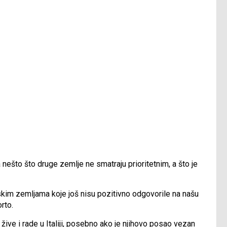
a nešto što druge zemlje ne smatraju prioritetnim, a što je
opskim zemljama koje još nisu pozitivno odgovorile na našu
rto.
ive i rade u Italiji, posebno ako je njihovo posao vezan