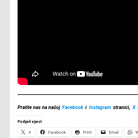
Pratite nas na našoj
Facebook
i
Instagram
stranici,
X
Podijeli vijest:
X
Facebook
Print
Email
W