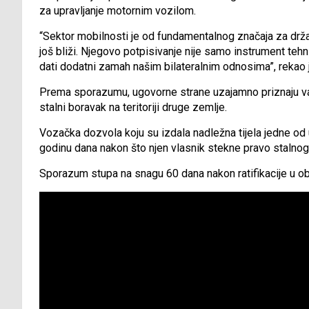
za upravljanje motornim vozilom.
“Sektor mobilnosti je od fundamentalnog značaja za drža
još bliži. Njegovo potpisivanje nije samo instrument tehnič
dati dodatni zamah našim bilateralnim odnosima”, rekao
Prema sporazumu, ugovorne strane uzajamno priznaju važ
stalni boravak na teritoriji druge zemlje.
Vozačka dozvola koju su izdala nadležna tijela jedne od u
godinu dana nakon što njen vlasnik stekne pravo stalnog 
Sporazum stupa na snagu 60 dana nakon ratifikacije u ob