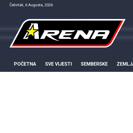
Skip
Četvrtak, 6 Augusta, 2026
to
content
Provjereno. Tačno. Objektivno.
NTV Arena
POČETNA
SVE VIJESTI
SEMBERSKE
ZEMLJ