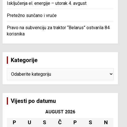
Isključenja el. energije – utorak 4. avgust
Pretežno sunčano i vruće
Pravo na subvenciju za traktor “Belarus” ostvarila 84
korisnika
Kategorije
Kategorije
Vijesti po datumu
AUGUST 2026
P
U
S
Č
P
S
N