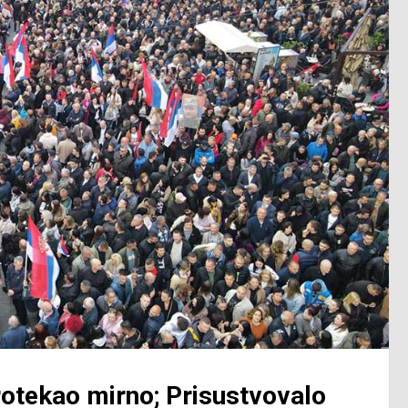
otekao mirno; Prisustvovalo