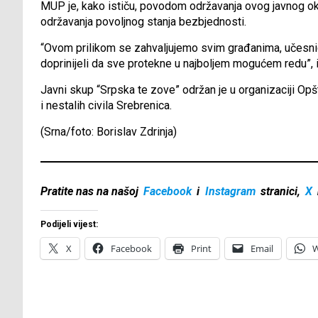
MUP je, kako ističu, povodom održavanja ovog javnog oku
održavanja povoljnog stanja bezbjednosti.
“Ovom prilikom se zahvaljujemo svim građanima, učesn
doprinijeli da sve protekne u najboljem mogućem redu”, i
Javni skup “Srpska te zove” održan je u organizaciji Opš
i nestalih civila Srebrenica.
(Srna/foto: Borislav Zdrinja)
Pratite nas na našoj
Facebook
i
Instagram
stranici,
X
Podijeli vijest:
X
Facebook
Print
Email
W