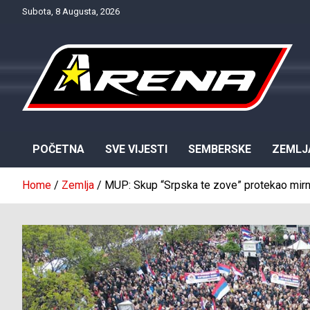
Skip
Subota, 8 Augusta, 2026
to
content
Provjereno. Tačno. Objektivno.
NTV Arena
POČETNA
SVE VIJESTI
SEMBERSKE
ZEMLJ
Home
Zemlja
MUP: Skup “Srpska te zove” protekao mirn