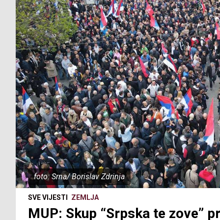
foto: Srna/ Borislav Zdrinja
SVE VIJESTI
ZEMLJA
MUP: Skup “Srpska te zove” pr