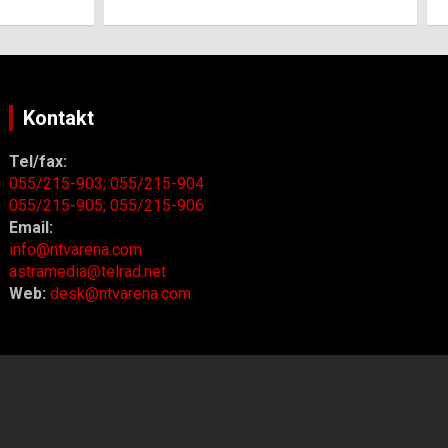
Kontakt
Tel/fax:
055/215-903;
055/215-904
055/215-905;
055/215-906
Email:
info@ntvarena.com
astramedia@telrad.net
Web:
desk@ntvarena.com