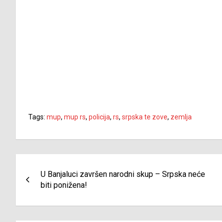
Tags:
mup
,
mup rs
,
policija
,
rs
,
srpska te zove
,
zemlja
Navigacija
U Banjaluci završen narodni skup – Srpska neće
članaka
biti ponižena!