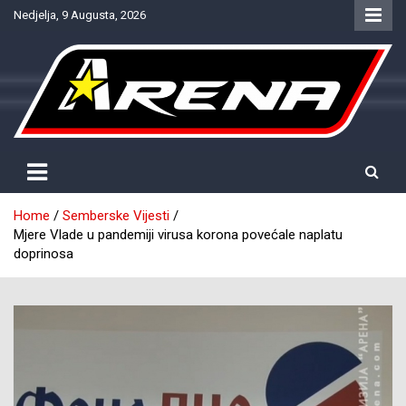
Skip
Nedjelja, 9 Augusta, 2026
to
content
Provjereno. Tačno. Objektivno.
NTV Arena
Home
Semberske Vijesti
Mjere Vlade u pandemiji virusa korona povećale naplatu
doprinosa