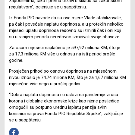
zaposlenima, tako i prema državi u skladu sa zakonskom
regulativom”, ocjenjuje se u saopštenju.
Iz Fonda PIO navode da su ove mjere Vlade stabilizovale,
pa čak i povećale naplatu doprinosa, a u proteklih nekoliko
mjeseci uplatu doprinosa redovno su izmirili čak i oni koji
su u ranijem periodu neredovno izmirivali svoje obaveze.
Za osam mjeseci naplaćeno je 597,92 miliona KM, što je
za 17,3 miliona KM više u odnosu na isti period prošle
godine.
Prosječan prihod po osnovu doprinosa na mjesečnom
nivou iznosio je 74,74 miliona KM, što je za 1,67 miliona KM
mjesečno više nego u prošloj godini.
“Dobra naplata doprinosa i u uslovima pandemije virusa
korona i globalne ekonomske krize kao njene posljedice
omogućili su potpuno urednu isplatu penzija svim
korisnicima prava Fonda PIO Republike Srpske”, zaključuje
se u saopštenju.