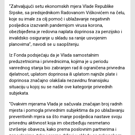
“Zahvaljujući setu ekonomskih mjera Vlade Republike
Srpske, sa predsjednikom Radovanom Viškovićem na čelu,
koje su imale za cilj pomoć i ublažavanje negativnih
posljedica izazvanih pandemijom virusa korona,
obezbijeđena je redovna naplata doprinosa za penzijsko i
invalidsko osiguranje u skladu sa ranije usvojenim
planovima”, navodi se u saopštenju.
Iz Fonda podsjećaju da je Vlada samostalnim
preduzetnicima i privrednicima, kojima je u periodu
vanrednog stanja bio zabranjen rad ili ograničena privredna
djelatnost, uplatom doprinosa ili uplatom najniže plate i
doprinosa značajno olakšala nezavidnu finansijsku
situaciju u kojoj su se našle ove kategorije privrednih
subjekata.
“Ovakvim mjerama Vlada je sačuvala značajan broj radnih
mjesta i pomogla privrednim subjektima da po ublažavanju
preventivnih mjera sa što manje posljedica nastave svoju
privrednu aktivnost koja im obezbeđuju nesmetano
izvršenje obaveza, kako prema poslovnim partnerima i