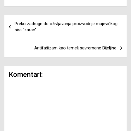
Navigacija
Preko zadruge do oživljavanja proizvodnje majevičkog
članaka
sira “zarac”
Antifašizam kao temelj savremene Bijeljine
Komentari: