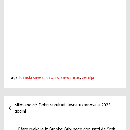
Tags:
lovacki savez
,
lovci
,
rs
,
savo minic
,
zemlja
Navigacija
Milovanović: Dobri rezultati Javne ustanove u 2023.
članaka
godini
Oštre reakcije iz Srpske: Srbi neće dopustiti da Šmit