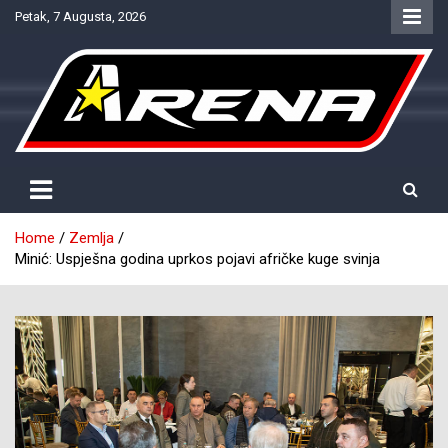
Skip
Petak, 7 Augusta, 2026
to
content
Provjereno. Tačno. Objektivno.
NTV Arena
Home
Zemlja
Minić: Uspješna godina uprkos pojavi afričke kuge svinja