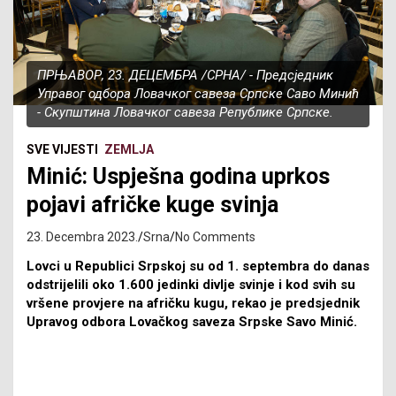
ПРЊАВОР, 23. ДЕЦЕМБРА /СРНА/ - Предсједник
Управог одбора Ловачког савеза Српске Саво Минић
- Скупштина Ловачког савеза Републике Српске.
SVE VIJESTI
ZEMLJA
Minić: Uspješna godina uprkos
pojavi afričke kuge svinja
23. Decembra 2023.
Srna
No Comments
Lovci u Republici Srpskoj su od 1. septembra do danas
odstrijelili oko 1.600 jedinki divlje svinje i kod svih su
vršene provjere na afričku kugu, rekao je predsjednik
Upravog odbora Lovačkog saveza Srpske Savo Minić.