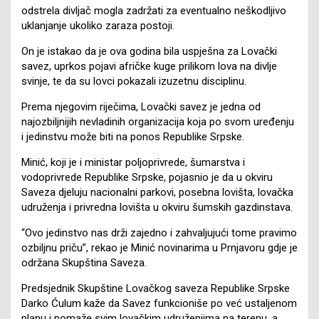
odstrela divljač mogla zadržati za eventualno neškodljivo
uklanjanje ukoliko zaraza postoji.
On je istakao da je ova godina bila uspješna za Lovački
savez, uprkos pojavi afričke kuge prilikom lova na divlje
svinje, te da su lovci pokazali izuzetnu disciplinu.
Prema njegovim riječima, Lovački savez je jedna od
najozbiljnijih nevladinih organizacija koja po svom uređenju
i jedinstvu može biti na ponos Republike Srpske.
Minić, koji je i ministar poljoprivrede, šumarstva i
vodoprivrede Republike Srpske, pojasnio je da u okviru
Saveza djeluju nacionalni parkovi, posebna lovišta, lovačka
udruženja i privredna lovišta u okviru šumskih gazdinstava.
“Ovo jedinstvo nas drži zajedno i zahvaljujući tome pravimo
ozbiljnu priču”, rekao je Minić novinarima u Prnjavoru gdje je
održana Skupština Saveza.
Predsjednik Skupštine Lovačkog saveza Republike Srpske
Darko Ćulum kaže da Savez funkcioniše po već ustaljenom
planu i pomaže svim lovačkim udruženjima na terenu, a