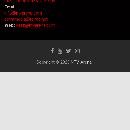
055/215-905;
055/215-906
Email:
info@ntvarena.com
astramedia@telrad.net
Web:
desk@ntvarena.com
Copyright © 2026
NTV Arena